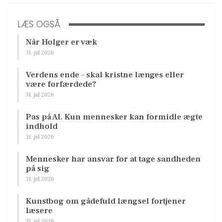
LÆS OGSÅ
Når Holger er væk
31. jul 2026
Verdens ende – skal kristne længes eller
være forfærdede?
31. jul 2026
Pas på AI. Kun mennesker kan formidle ægte
indhold
31. jul 2026
Mennesker har ansvar for at tage sandheden
på sig
31. jul 2026
Kunstbog om gådefuld længsel fortjener
læsere
31. jul 2026