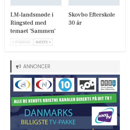
LM-landsmøde i
Skovbo Efterskole
Ringsted med
30 år
temaet ’Sammen’
FORRIGE
NÆSTE
ANNONCER