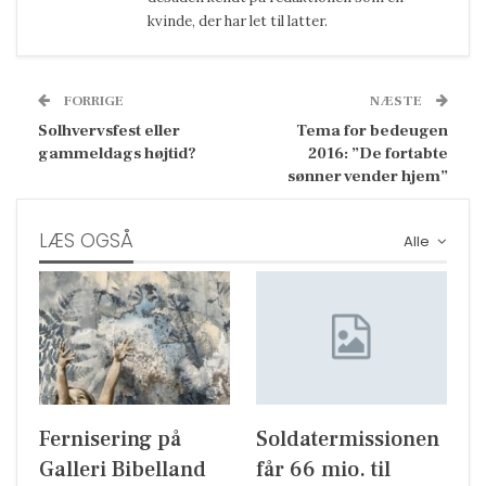
kvinde, der har let til latter.
FORRIGE
NÆSTE
Solhvervsfest eller
Tema for bedeugen
gammeldags højtid?
2016: ”De fortabte
sønner vender hjem”
LÆS OGSÅ
Alle
Fernisering på
Soldatermissionen
Galleri Bibelland
får 66 mio. til