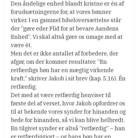
Den åndelige enhed blandt kristne er én af
forudsætningerne for, at vores bønner
virker. I en gammel bibeloversættelse står
der ”gøre eder Flid for at bevare Aandens
Enhed”. Vi skal altså gøre os umage med at
være ét.
Men det er ikke antallet af forbedere, der
afgør, om der kommer resultater. ”En
retfærdigs bøn har en mægtig virkende
kraft,” skriver Jakob i sit brev (kap. 5,16). Én
retfærdig.
Det med at være retfærdig henviser til
første del af verset, hvor Jakob opfordrer os
til at bekende vores synder for hinanden og
bede for hinanden, så vi kan blive helbredt.
En tilgivet synder er altså ”retfærdig” – han
er retfærdiggjort – og hans bøn har en