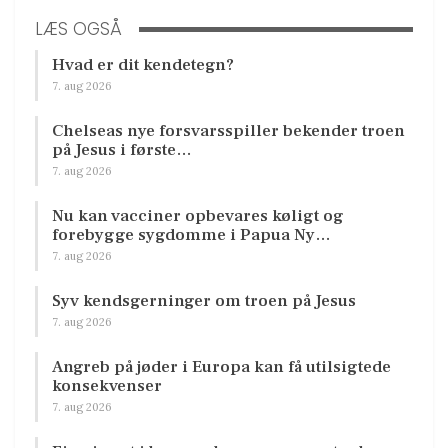
LÆS OGSÅ
Hvad er dit kendetegn?
7. aug 2026
Chelseas nye forsvarsspiller bekender troen
på Jesus i første…
7. aug 2026
Nu kan vacciner opbevares køligt og
forebygge sygdomme i Papua Ny…
7. aug 2026
Syv kendsgerninger om troen på Jesus
7. aug 2026
Angreb på jøder i Europa kan få utilsigtede
konsekvenser
7. aug 2026