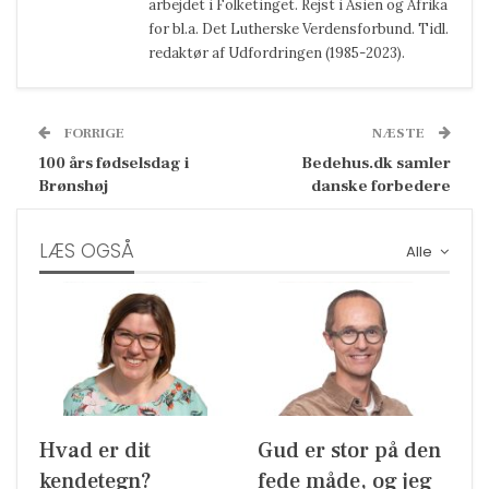
arbejdet i Folketinget. Rejst i Asien og Afrika
for bl.a. Det Lutherske Verdensforbund. Tidl.
redaktør af Udfordringen (1985-2023).
FORRIGE
NÆSTE
100 års fødselsdag i
Bedehus.dk samler
Brønshøj
danske forbedere
LÆS OGSÅ
Alle
Hvad er dit
Gud er stor på den
kendetegn?
fede måde, og jeg