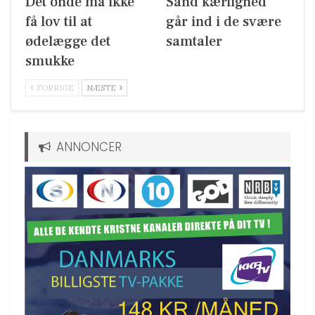
Det onde må ikke
Sand kærlighed
få lov til at
går ind i de svære
ødelægge det
samtaler
smukke
FORRIGE
NÆSTE
ANNONCER