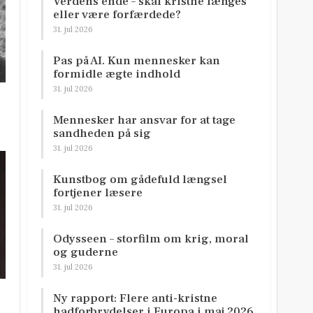
Verdens ende – skal kristne længes
eller være forfærdede?
31. jul 2026
Pas på AI. Kun mennesker kan
formidle ægte indhold
31. jul 2026
Mennesker har ansvar for at tage
sandheden på sig
31. jul 2026
Kunstbog om gådefuld længsel
fortjener læsere
31. jul 2026
Odysseen – storfilm om krig, moral
og guderne
31. jul 2026
Ny rapport: Flere anti-kristne
hadforbrydelser i Europa i maj 2026