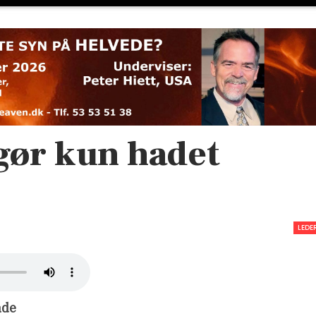
 gør kun hadet
LEDE
ade