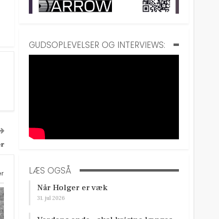
GUDSOPLEVELSER OG INTERVIEWS:
er
LÆS OGSÅ
er
Når Holger er væk
31. jul 2026