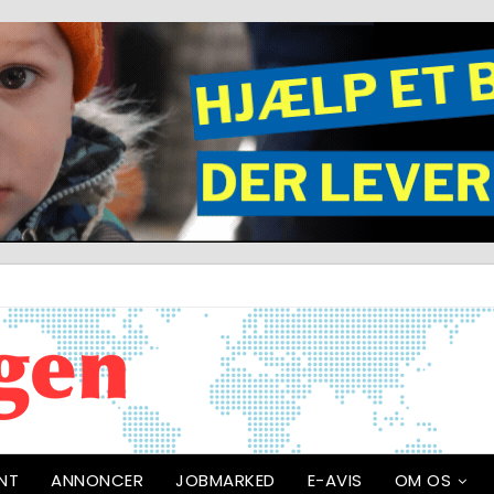
NT
ANNONCER
JOBMARKED
E-AVIS
OM OS