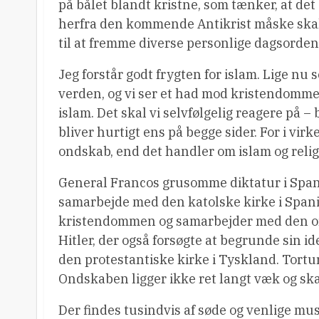
på bålet blandt kristne, som tænker, at det
herfra den kommende Antikrist måske skal
til at fremme diverse personlige dagsorde
Jeg forstår godt frygten for islam. Lige nu 
verden, og vi ser et had mod kristendomme
islam. Det skal vi selvfølgelig reagere på – 
bliver hurtigt ens på begge sider. For i v
ondskab, end det handler om islam og relig
General Francos grusomme diktatur i Spani
samarbejde med den katolske kirke i Spanie
kristendommen og samarbejder med den ort
Hitler, der også forsøgte at begrunde sin
den protestantiske kirke i Tyskland. Tor
Ondskaben ligger ikke ret langt væk og skal
Der findes tusindvis af søde og venlige mu