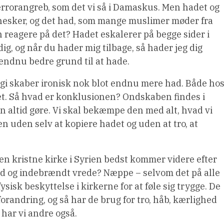
errorangreb, som det vi så i Damaskus. Men hadet og
nesker, og det had, som mange muslimer møder fra
 reagere på det? Hadet eskalerer på begge sider i
dig, og når du hader mig tilbage, så hader jeg dig
endnu bedre grund til at hade.
logi skaber ironisk nok blot endnu mere had. Både ho
det. Så hvad er konklusionen? Ondskaben findes i
den altid gøre. Vi skal bekæmpe den med alt, hvad vi
n uden selv at kopiere hadet og uden at tro, at
 kristne kirke i Syrien bedst kommer videre efter
ed og indebrændt vrede? Næppe – selvom det på alle
ysisk beskyttelse i kirkerne for at føle sig trygge. De
forandring, og så har de brug for tro, håb, kærlighed
 har vi andre også.