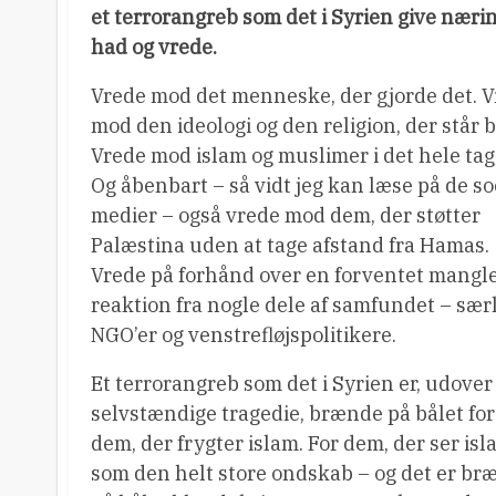
et terrorangreb som det i Syrien give nærin
had og vrede.
Vrede mod det menneske, der gjorde det. 
mod den ideologi og den religion, der står b
Vrede mod islam og muslimer i det hele tag
Og åbenbart – så vidt jeg kan læse på de so
medier – også vrede mod dem, der støtter
Palæstina uden at tage afstand fra Hamas.
Vrede på forhånd over en forventet mangl
reaktion fra nogle dele af samfundet – særl
NGO’er og venstrefløjspolitikere.
Et terrorangreb som det i Syrien er, udover
selvstændige tragedie, brænde på bålet for
dem, der frygter islam. For dem, der ser is
som den helt store ondskab – og det er br