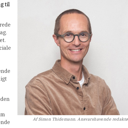
g til
Vrede
ag.
et.
ciale
ende
igt
 den
lam
Af Simon Thidemann. Ansvarshavende redaktø
ænde