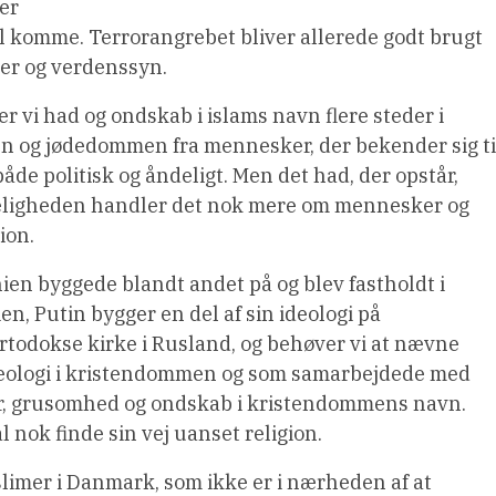
 er
 komme. Terrorangrebet bliver allerede godt brugt
ner og verdenssyn.
ser vi had og ondskab i islams navn flere steder i
n og jødedommen fra mennesker, der bekender sig ti
både politisk og åndeligt. Men det had, der opstår,
irkeligheden handler det nok mere om mennesker og
ion.
en byggede blandt andet på og blev fastholdt i
n, Putin bygger en del af sin ideologi på
odokse kirke i Rusland, og behøver vi at nævne
 ideologi i kristendommen og som samarbejdede med
tur, grusomhed og ondskab i kristendommens navn.
 nok finde sin vej uanset religion.
slimer i Danmark, som ikke er i nærheden af at