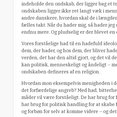
indeholde den ondskab, der ligger bag et t
ondskaben ligger ikke ret langt væk i men
andre danskere, hvordan skal de i længden
fælles takt. Når du hader mig, så hader jeg 
endnu mere. Og pludselig er der blevet en 
Vores forståelige had til en hadefuld ideo
dem, der hader, og hos dem, der bliver ha
verden, det har den altid gjort, og det vil 
kan politisk, menneskeligt og åndeligt – me
ondskaben defineres af en religion.
Hvordan mon eksempelvis menigheden i den
det forfærdelige angreb? Med had, bitterh
måder vil være forståeligt. De har brug for f
har brug for politisk handling for at skabe 
og forbøn for selv at komme videre – og det