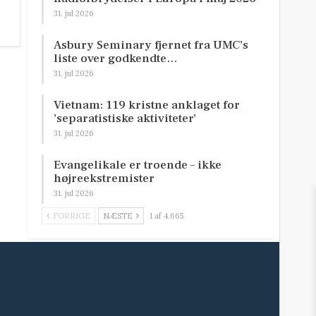
31. jul 2026
Asbury Seminary fjernet fra UMC’s
liste over godkendte…
31. jul 2026
Vietnam: 119 kristne anklaget for
’separatistiske aktiviteter’
31. jul 2026
Evangelikale er troende – ikke
højreekstremister
31. jul 2026
FORRIGE
NÆSTE
1 af 4.665