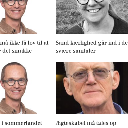
å ikke få lov til at
Sand kærlighed går ind i de
 det smukke
svære samtaler
s i sommerlandet
Ægteskabet må tales op