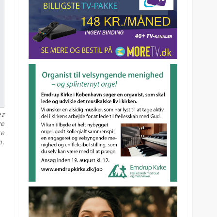
er
re
ke
n.