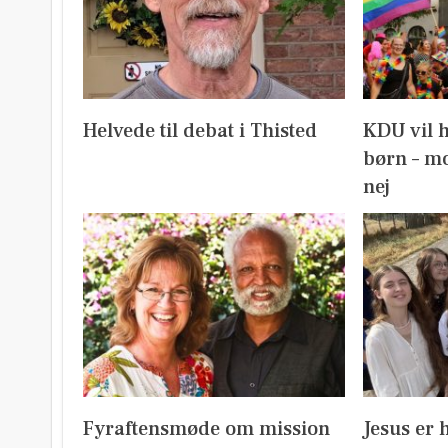
Helvede til debat i Thisted
KDU vil 
børn – mo
nej
Fyraftensmøde om mission
Jesus er 