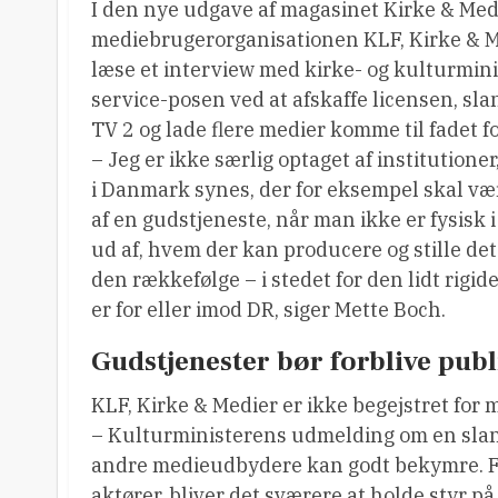
I den nye udgave af magasinet Kirke & Medi
mediebrugerorganisationen KLF, Kirke & 
læse et interview med kirke- og kulturmini
service-posen ved at afskaffe licensen, s
TV 2 og lade flere medier komme til fadet f
– Jeg er ikke særlig optaget af institutione
i Danmark synes, der for eksempel skal væ
af en gudstjeneste, når man ikke er fysisk 
ud af, hvem der kan producere og stille det 
den rækkefølge – i stedet for den lidt rigi
er for eller imod DR, siger Mette Boch.
Gudstjenester bør forblive publ
KLF, Kirke & Medier er ikke begejstret for 
– Kulturministerens udmelding om en slank
andre medieudbydere kan godt bekymre. Fo
aktører, bliver det sværere at holde styr på