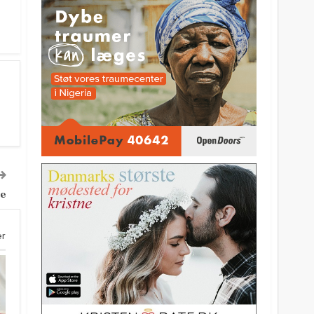
se
er