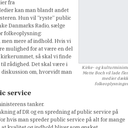
er fra
Medier kan man blandt andet
steren. Hun vil ”ryste” public
lanke Danmarks Radio, sælge
or folkeoplysning:
r, men mere af indhold. Hvis vi
re mulighed for at være en del
i kirkerummet, så skal vi finde
til rådighed. Det skal være i
Kirke- og kulturminist
de diskussion om, hvorvidt man
Mette Boch vil lade fle
medier dæk
folkeoplysninge
ic service
ministerens tanker.
ning af DR og en spredning af public service på
r hvis man spreder public service på alt for mange
, at kvalitet og indhold bliver som ønsket.