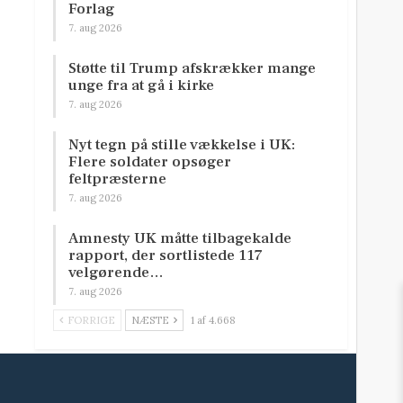
Forlag
7. aug 2026
Støtte til Trump afskrækker mange
unge fra at gå i kirke
7. aug 2026
Nyt tegn på stille vækkelse i UK:
Flere soldater opsøger
feltpræsterne
7. aug 2026
Amnesty UK måtte tilbagekalde
rapport, der sortlistede 117
velgørende…
7. aug 2026
FORRIGE
NÆSTE
1 af 4.668