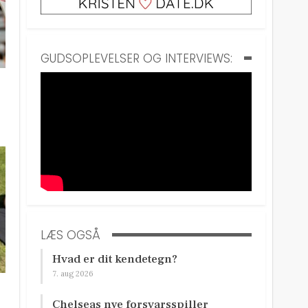
GUDSOPLEVELSER OG INTERVIEWS:
LÆS OGSÅ
Hvad er dit kendetegn?
7. aug 2026
Chelseas nye forsvarsspiller