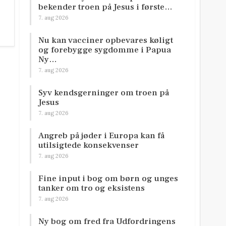
bekender troen på Jesus i første…
7. aug 2026
Nu kan vacciner opbevares køligt
og forebygge sygdomme i Papua
Ny…
7. aug 2026
Syv kendsgerninger om troen på
Jesus
7. aug 2026
Angreb på jøder i Europa kan få
utilsigtede konsekvenser
7. aug 2026
Fine input i bog om børn og unges
tanker om tro og eksistens
7. aug 2026
Ny bog om fred fra Udfordringens