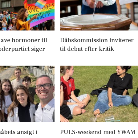
have hormoner til
Dåbskommission inviterer
derpartiet siger
til debat efter kritik
håbets ansigt i
PULS-weekend med YWAM