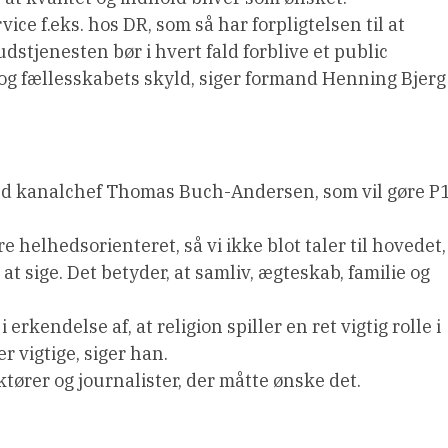
ice f.eks. hos DR, som så har forpligtelsen til at
dstjenesten bør i hvert fald forblive et public
g fællesskabets skyld, siger formand Henning Bjerg
ed kanalchef Thomas Buch-Andersen, som vil gøre P
 helhedsorienteret, så vi ikke blot taler til hovedet,
å at sige. Det betyder, at samliv, ægteskab, familie og
i erkendelse af, at religion spiller en ret vigtig rolle i
r vigtige, siger han.
ktører og journalister, der måtte ønske det.