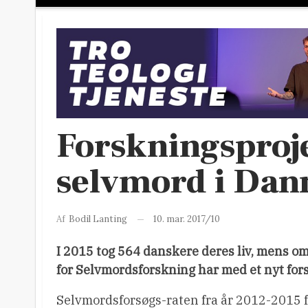
Forskningsproj
selvmord i Da
10. mar. 2017/10
Af
Bodil Lanting
I 2015 tog 564 danskere deres liv, mens o
for Selvmordsforskning har med et nyt forsk
Selvmordsforsøgs-raten fra år 2012-2015 fa