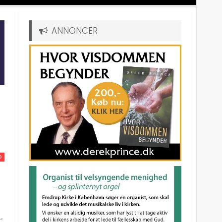
ANNONCER
D
.