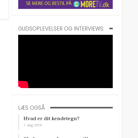
GUDSOPLEVELSER OG INTERVIEWS:
LÆS OGSÅ
Hvad er dit kendetegn?
7. aug 2026