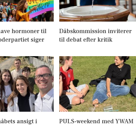
have hormoner til
Dåbskommission inviterer
derpartiet siger
til debat efter kritik
håbets ansigt i
PULS-weekend med YWAM