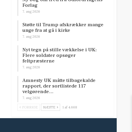
Forlag
7. aug 2026
Støtte til Trump afskrækker mange
unge fra at gå i kirke
7. aug 2026
Nyt tegn på stille vækkelse i UK:
Flere soldater opsøger
feltpræsterne
7. aug 2026
Amnesty UK måtte tilbagekalde
rapport, der sortlistede 117
velgørende…
7. aug 2026
FORRIGE
NÆSTE
1 af 4.668