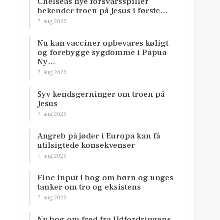
Chelseas nye forsvarsspiller
bekender troen på Jesus i første…
7. aug 2026
Nu kan vacciner opbevares køligt
og forebygge sygdomme i Papua
Ny…
7. aug 2026
Syv kendsgerninger om troen på
Jesus
7. aug 2026
Angreb på jøder i Europa kan få
utilsigtede konsekvenser
7. aug 2026
Fine input i bog om børn og unges
tanker om tro og eksistens
7. aug 2026
Ny bog om fred fra Udfordringens