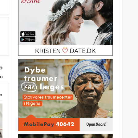
on
er