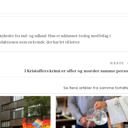
 nyheder fra ind- og udland. Hun er uddannet teolog med bifag i
ktionen som en kvinde, der har let til latter.
NÆSTE
I Kristoffers krimi er offer og morder samme pers
Se flere artikler fra samme forfatt