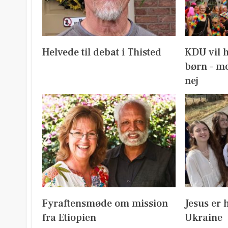
Helvede til debat i Thisted
KDU vil 
børn – mo
nej
Fyraftensmøde om mission
Jesus er 
fra Etiopien
Ukraine