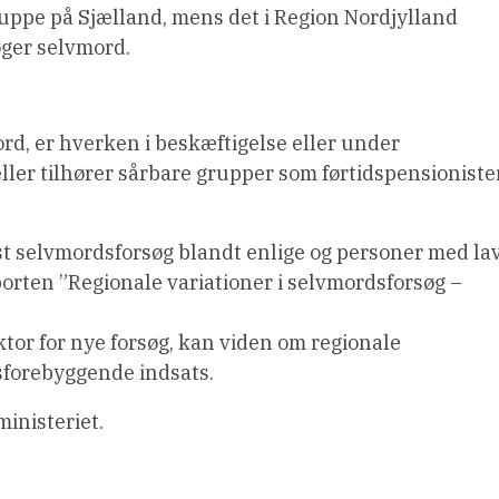
ppe på Sjælland, mens det i Region Nordjylland
søger selvmord.
rd, er hverken i beskæftigelse eller under
er tilhører sårbare grupper som førtidspensioniste
est selvmordsforsøg blandt enlige og personer med la
orten ”Regionale variationer i selvmordsforsøg –
ktor for nye forsøg, kan viden om regionale
sforebyggende indsats.
ministeriet.