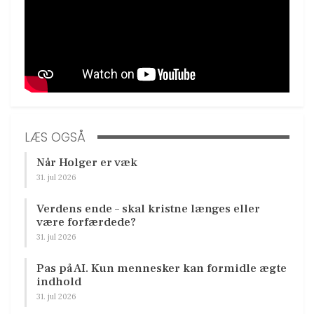
LÆS OGSÅ
Når Holger er væk
31. jul 2026
Verdens ende – skal kristne længes eller
være forfærdede?
31. jul 2026
Pas på AI. Kun mennesker kan formidle ægte
indhold
31. jul 2026