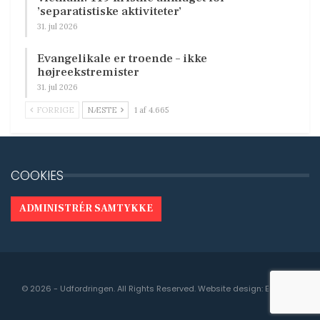
’separatistiske aktiviteter’
31. jul 2026
Evangelikale er troende – ikke
højreekstremister
31. jul 2026
FORRIGE
NÆSTE
1 af 4.665
COOKIES
ADMINISTRÉR SAMTYKKE
© 2026 - Udfordringen. All Rights Reserved.
Website design:
Engedal