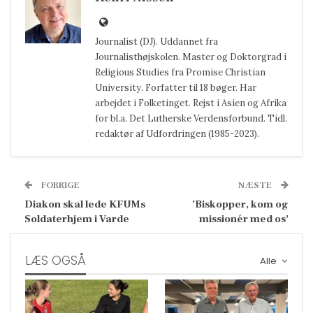
Journalist (DJ). Uddannet fra
Journalisthøjskolen. Master og Doktorgrad i
Religious Studies fra Promise Christian
University. Forfatter til 18 bøger. Har
arbejdet i Folketinget. Rejst i Asien og Afrika
for bl.a. Det Lutherske Verdensforbund. Tidl.
redaktør af Udfordringen (1985-2023).
FORRIGE
NÆSTE
Diakon skal lede KFUMs
’Biskopper, kom og
Soldaterhjem i Varde
missionér med os’
LÆS OGSÅ
Alle