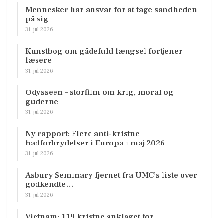
Mennesker har ansvar for at tage sandheden
på sig
31. jul 2026
Kunstbog om gådefuld længsel fortjener
læsere
31. jul 2026
Odysseen – storfilm om krig, moral og
guderne
31. jul 2026
Ny rapport: Flere anti-kristne
hadforbrydelser i Europa i maj 2026
31. jul 2026
Asbury Seminary fjernet fra UMC’s liste over
godkendte…
31. jul 2026
Vietnam: 119 kristne anklaget for