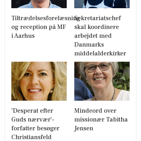
Tiltrædelsesforelæsning
Sekretariatschef
og reception på MF
skal koordinere
i Aarhus
arbejdet med
Danmarks
middelalderkirker
’Desperat efter
Mindeord over
Guds nærvær’-
missionær Tabitha
forfatter besøger
Jensen
Christiansfeld