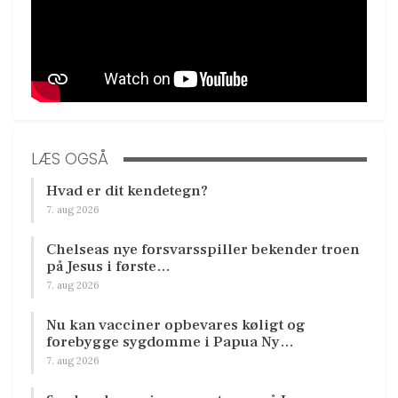
LÆS OGSÅ
Hvad er dit kendetegn?
7. aug 2026
Chelseas nye forsvarsspiller bekender troen
på Jesus i første…
7. aug 2026
Nu kan vacciner opbevares køligt og
forebygge sygdomme i Papua Ny…
7. aug 2026