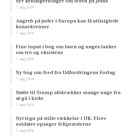
Syv kendsgerninger om troen på Jesus
7. aug 2026
Angreb på jøder i Europa kan få utilsigtede
konsekvenser
7. aug 2026
Fine input i bog om børn og unges tanker
om tro og eksistens
7. aug 2026
Ny bog om fred fra Udfordringens Forlag
7. aug 2026
Støtte til Trump afskrækker mange unge fra
at gå i kirke
7. aug 2026
Nyt tegn på stille vækkelse i UK: Flere
soldater opsøger feltpræsterne
7. aug 2026