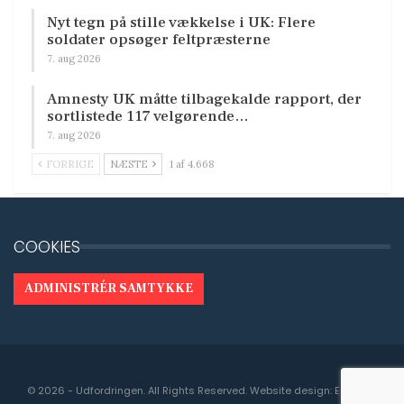
Nyt tegn på stille vækkelse i UK: Flere
soldater opsøger feltpræsterne
7. aug 2026
Amnesty UK måtte tilbagekalde rapport, der
sortlistede 117 velgørende…
7. aug 2026
FORRIGE
NÆSTE
1 af 4.668
COOKIES
ADMINISTRÉR SAMTYKKE
© 2026 - Udfordringen. All Rights Reserved.
Website design:
Engedal