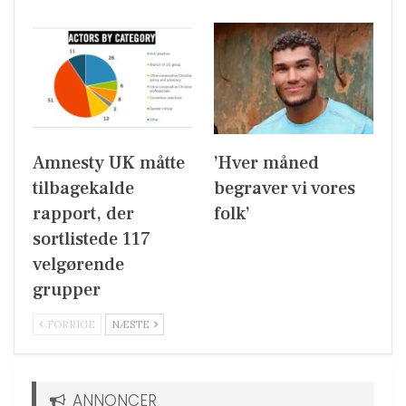
Amnesty UK måtte
’Hver måned
tilbagekalde
begraver vi vores
rapport, der
folk’
sortlistede 117
velgørende
grupper
FORRIGE
NÆSTE
ANNONCER