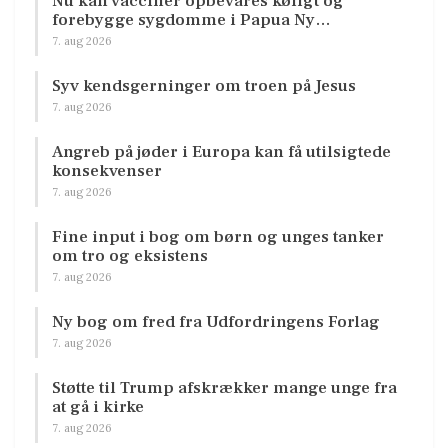
Nu kan vacciner opbevares køligt og
forebygge sygdomme i Papua Ny…
7. aug 2026
Syv kendsgerninger om troen på Jesus
7. aug 2026
Angreb på jøder i Europa kan få utilsigtede
konsekvenser
7. aug 2026
Fine input i bog om børn og unges tanker
om tro og eksistens
7. aug 2026
Ny bog om fred fra Udfordringens Forlag
7. aug 2026
Støtte til Trump afskrækker mange unge fra
at gå i kirke
7. aug 2026