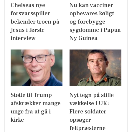
Chelseas nye
Nu kan vacciner
forsvarsspiller
opbevares køligt
bekender troen på
og forebygge
Jesus i første
sygdomme i Papua
interview
Ny Guinea
Støtte til Trump
Nyt tegn på stille
afskrækker mange
vækkelse i UK:
unge fra at gå i
Flere soldater
kirke
opsøger
feltpræsterne