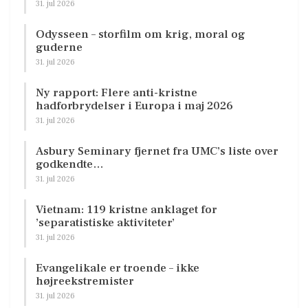
31. jul 2026
Odysseen – storfilm om krig, moral og
guderne
31. jul 2026
Ny rapport: Flere anti-kristne
hadforbrydelser i Europa i maj 2026
31. jul 2026
Asbury Seminary fjernet fra UMC’s liste over
godkendte…
31. jul 2026
Vietnam: 119 kristne anklaget for
’separatistiske aktiviteter’
31. jul 2026
Evangelikale er troende – ikke
højreekstremister
31. jul 2026