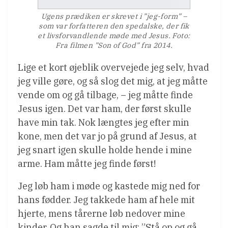
Ugens prædiken er skrevet i ”jeg-form” –
som var forfatteren den spedalske, der fik
et livsforvandlende møde med Jesus. Foto:
Fra filmen ”Son of God” fra 2014.
Lige et kort øjeblik overvejede jeg selv, hvad
jeg ville gøre, og så slog det mig, at jeg måtte
vende om og gå tilbage, – jeg måtte finde
Jesus igen. Det var ham, der først skulle
have min tak. Nok længtes jeg efter min
kone, men det var jo på grund af Jesus, at
jeg snart igen skulle holde hende i mine
arme. Ham måtte jeg finde først!
Jeg løb ham i møde og kastede mig ned for
hans fødder. Jeg takkede ham af hele mit
hjerte, mens tårerne løb nedover mine
kinder. Og han sagde til mig: ”Stå op og gå