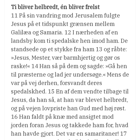
Ti bliver helbredt, én bliver frelst
11 På sin vandring mod Jerusalem fulgte
Jesus på et tidspunkt grænsen mellem
Galilæa og Samaria. 12 I nærheden af en
landsby kom ti spedalske hen imod ham. De
standsede op et stykke fra ham 13 og råbte:
»Jesus, Mester, vær barmhjertig og gør os
raske!« 14 Han så på dem og sagde: »Gå hen
til præsterne og lad jer undersøge.« Mens de
var på vej derhen, forsvandt deres
spedalskhed. 15 En af dem vendte tilbage til
Jesus, da han så, at han var blevet helbredt,
og på vejen lovpriste han Gud med høj røst.
16 Han faldt på knæ med ansigtet mod
jorden foran Jesus og takkede ham for, hvad
han havde gjort. Det var en samaritaner! 17