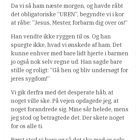
Da vi så ham næste morgen, og havde råbt
det obligatoriske ”UREN”, begyndte vi i kor
at råbe: ”Jesus, Mester, forbarm dig over os!”
Han vendte ikke ryggen til os. Og han
spurgte ikke, hvad vi ønskede af ham. Det
kunne enhver med bare lidt hjerte i barmen
jo også nok selv regne ud. Han sagde bare
stille og roligt: ”Gå hen og bliv undersøgt for
jeres sygdom!”
Vi gik derfra med det desperate håb, at
noget ville ske. På vejen opdagede jeg, at
noget forandrede sig. Mine sår helede, mens
jeg stod og betragtede det. Der skete noget
for os alle ti.
Først stod vi bare og så det ske med os selv,