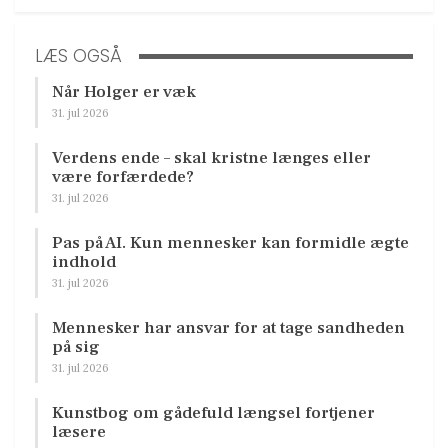
LÆS OGSÅ
Når Holger er væk
31. jul 2026
Verdens ende – skal kristne længes eller
være forfærdede?
31. jul 2026
Pas på AI. Kun mennesker kan formidle ægte
indhold
31. jul 2026
Mennesker har ansvar for at tage sandheden
på sig
31. jul 2026
Kunstbog om gådefuld længsel fortjener
læsere