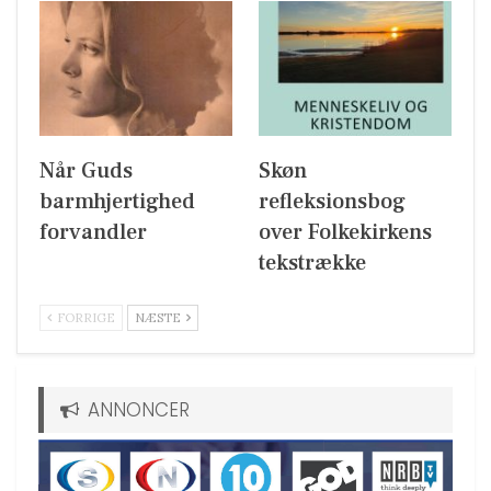
Når Guds
Skøn
barmhjertighed
refleksionsbog
forvandler
over Folkekirkens
tekstrække
FORRIGE
NÆSTE
ANNONCER