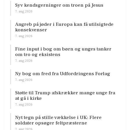
Syv kendsgerninger om troen på Jesus
7. aug 2026
Angreb på jøder i Europa kan få utilsigtede
konsekvenser
7. aug 2026
Fine input i bog om børn og unges tanker
om tro og eksistens
7. aug 2026
Ny bog om fred fra Udfordringens Forlag
7. aug 2026
Støtte til Trump afskrækker mange unge fra
at gå i kirke
7. aug 2026
Nyt tegn på stille vækkelse i UK: Flere
soldater opsøger feltpræsterne
7. aug 2026