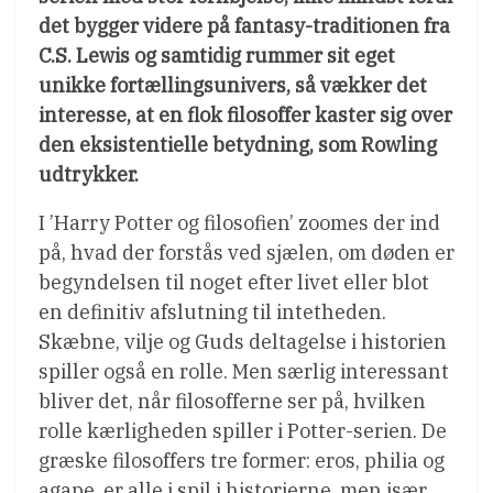
det bygger videre på fantasy-traditionen fra
C.S. Lewis og samtidig rummer sit eget
unikke fortællingsunivers, så vækker det
interesse, at en flok filosoffer kaster sig over
den eksistentielle betydning, som Rowling
udtrykker.
I ’Harry Potter og filosofien’ zoomes der ind
på, hvad der forstås ved sjælen, om døden er
begyndelsen til noget efter livet eller blot
en definitiv afslutning til intetheden.
Skæbne, vilje og Guds deltagelse i historien
spiller også en rolle. Men særlig interessant
bliver det, når filosofferne ser på, hvilken
rolle kærligheden spiller i Potter-serien. De
græske filosoffers tre former: eros, philia og
agape, er alle i spil i historierne, men især