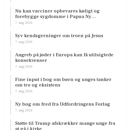
Nu kan vacciner opbevares køligt og
forebygge sygdomme i Papua Ny…
7. aug 2026
Syv kendsgerninger om troen på Jesus
7. aug 2026
Angreb på jøder i Europa kan få utilsigtede
konsekvenser
7. aug 2026
Fine input i bog om børn og unges tanker
om tro og eksistens
7. aug 2026
Ny bog om fred fra Udfordringens Forlag
7. aug 2026
Støtte til Trump afskrækker mange unge fra
at gå i kirke