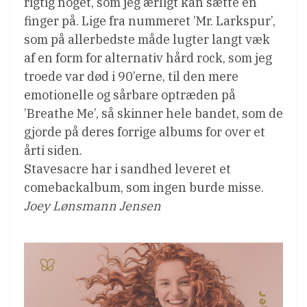
rigtig noget, som jeg ærligt kan sætte en
finger på. Lige fra nummeret ’Mr. Larkspur’,
som på allerbedste måde lugter langt væk
af en form for alternativ hård rock, som jeg
troede var død i 90’erne, til den mere
emotionelle og sårbare optræden på
’Breathe Me’, så skinner hele bandet, som de
gjorde på deres forrige albums for over et
årti siden.
Stavesacre har i sandhed leveret et
comebackalbum, som ingen burde misse.
Joey Lønsmann Jensen