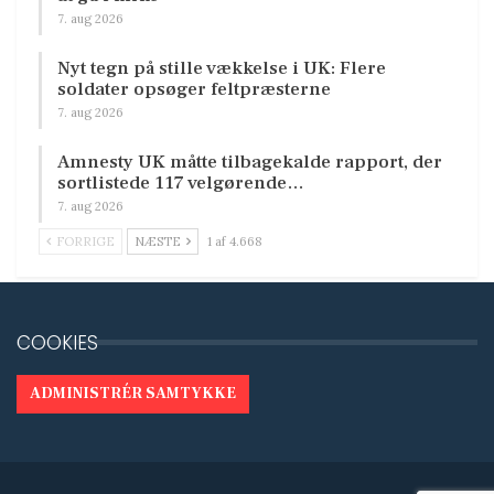
7. aug 2026
Nyt tegn på stille vækkelse i UK: Flere
soldater opsøger feltpræsterne
7. aug 2026
Amnesty UK måtte tilbagekalde rapport, der
sortlistede 117 velgørende…
7. aug 2026
FORRIGE
NÆSTE
1 af 4.668
COOKIES
ADMINISTRÉR SAMTYKKE