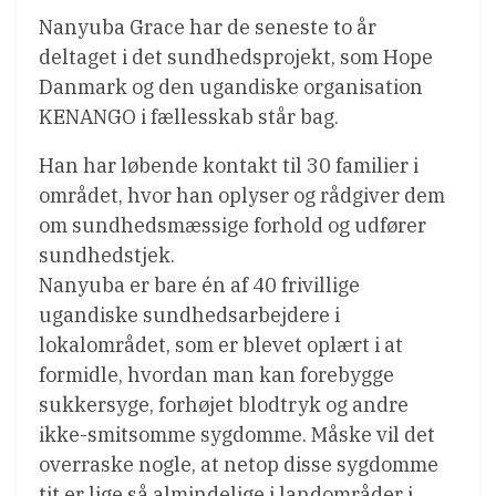
Nanyuba Grace har de seneste to år
deltaget i det sundhedsprojekt, som Hope
Danmark og den ugandiske organisation
KENANGO i fællesskab står bag.
Han har løbende kontakt til 30 familier i
området, hvor han oplyser og rådgiver dem
om sundhedsmæssige forhold og udfører
sundhedstjek.
Nanyuba er bare én af 40 frivillige
ugandiske sundhedsarbejdere i
lokalområdet, som er blevet oplært i at
formidle, hvordan man kan forebygge
sukkersyge, forhøjet blodtryk og andre
ikke-smitsomme sygdomme. Måske vil det
overraske nogle, at netop disse sygdomme
tit er lige så almindelige i landområder i