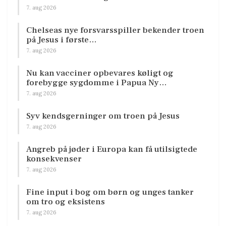
7. aug 2026
Chelseas nye forsvarsspiller bekender troen
på Jesus i første…
7. aug 2026
Nu kan vacciner opbevares køligt og
forebygge sygdomme i Papua Ny…
7. aug 2026
Syv kendsgerninger om troen på Jesus
7. aug 2026
Angreb på jøder i Europa kan få utilsigtede
konsekvenser
7. aug 2026
Fine input i bog om børn og unges tanker
om tro og eksistens
7. aug 2026