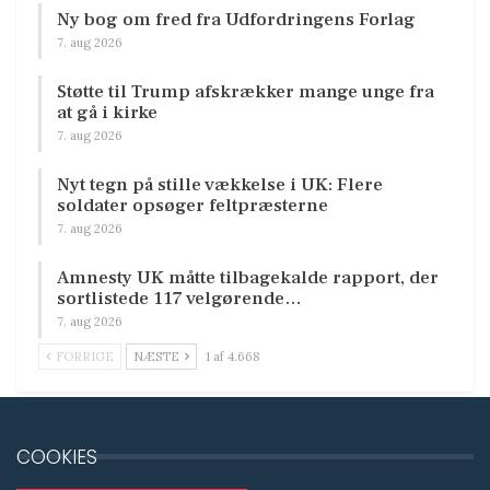
Ny bog om fred fra Udfordringens Forlag
7. aug 2026
Støtte til Trump afskrækker mange unge fra
at gå i kirke
7. aug 2026
Nyt tegn på stille vækkelse i UK: Flere
soldater opsøger feltpræsterne
7. aug 2026
Amnesty UK måtte tilbagekalde rapport, der
sortlistede 117 velgørende…
7. aug 2026
FORRIGE
NÆSTE
1 af 4.668
COOKIES