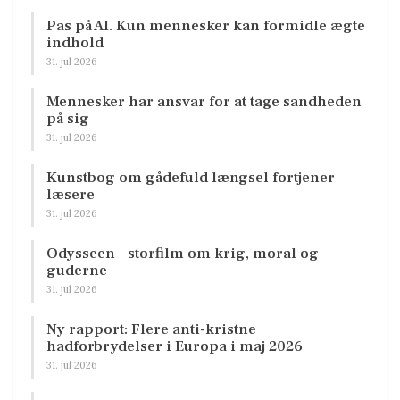
Pas på AI. Kun mennesker kan formidle ægte
indhold
31. jul 2026
Mennesker har ansvar for at tage sandheden
på sig
31. jul 2026
Kunstbog om gådefuld længsel fortjener
læsere
31. jul 2026
Odysseen – storfilm om krig, moral og
guderne
31. jul 2026
Ny rapport: Flere anti-kristne
hadforbrydelser i Europa i maj 2026
31. jul 2026