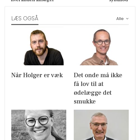
LÆS OGSÅ
Alle
Når Holger er væk
Det onde må ikke
få lov til at
ødelægge det
smukke