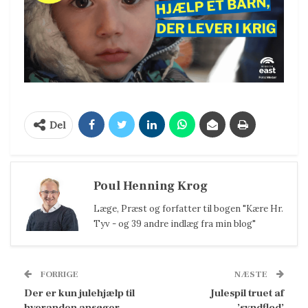
Del
Poul Henning Krog
Læge, Præst og forfatter til bogen "Kære Hr.
Tyv - og 39 andre indlæg fra min blog"
FORRIGE
NÆSTE
Der er kun julehjælp til
Julespil truet af
hveranden ansøger
’syndflod’