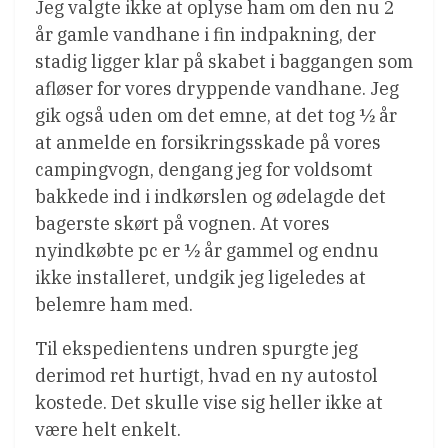
Jeg valgte ikke at oplyse ham om den nu 2
år gamle vandhane i fin indpakning, der
stadig ligger klar på skabet i baggangen som
afløser for vores dryppende vandhane. Jeg
gik også uden om det emne, at det tog ½ år
at anmelde en forsikringsskade på vores
campingvogn, dengang jeg for voldsomt
bakkede ind i indkørslen og ødelagde det
bagerste skørt på vognen. At vores
nyindkøbte pc er ½ år gammel og endnu
ikke installeret, undgik jeg ligeledes at
belemre ham med.
Til ekspedientens undren spurgte jeg
derimod ret hurtigt, hvad en ny autostol
kostede. Det skulle vise sig heller ikke at
være helt enkelt.