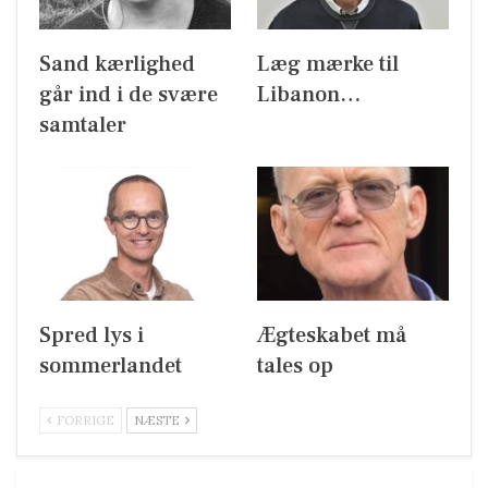
Sand kærlighed
Læg mærke til
går ind i de svære
Libanon…
samtaler
Spred lys i
Ægteskabet må
sommerlandet
tales op
FORRIGE
NÆSTE