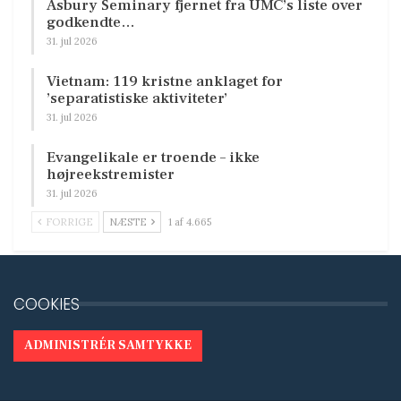
Asbury Seminary fjernet fra UMC’s liste over
godkendte…
31. jul 2026
Vietnam: 119 kristne anklaget for
’separatistiske aktiviteter’
31. jul 2026
Evangelikale er troende – ikke
højreekstremister
31. jul 2026
FORRIGE
NÆSTE
1 af 4.665
COOKIES
ADMINISTRÉR SAMTYKKE