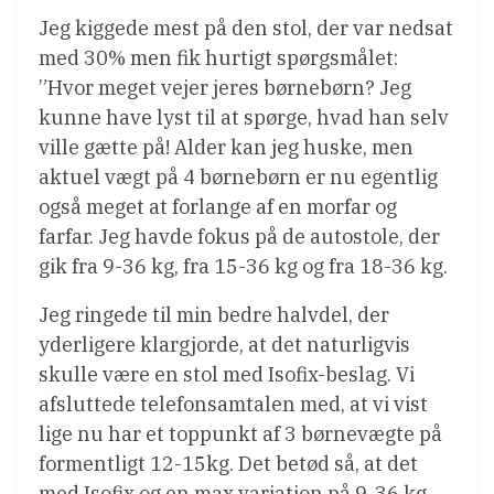
Jeg kiggede mest på den stol, der var nedsat
med 30% men fik hurtigt spørgsmålet:
”Hvor meget vejer jeres børnebørn? Jeg
kunne have lyst til at spørge, hvad han selv
ville gætte på! Alder kan jeg huske, men
aktuel vægt på 4 børnebørn er nu egentlig
også meget at forlange af en morfar og
farfar. Jeg havde fokus på de autostole, der
gik fra 9-36 kg, fra 15-36 kg og fra 18-36 kg.
Jeg ringede til min bedre halvdel, der
yderligere klargjorde, at det naturligvis
skulle være en stol med Isofix-beslag. Vi
afsluttede telefonsamtalen med, at vi vist
lige nu har et toppunkt af 3 børnevægte på
formentligt 12-15kg. Det betød så, at det
med Isofix og en max variation på 9-36 kg