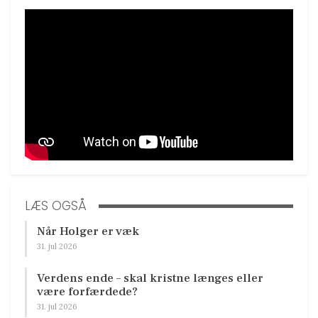
LÆS OGSÅ
Når Holger er væk
31. jul 2026
Verdens ende – skal kristne længes eller
være forfærdede?
31. jul 2026