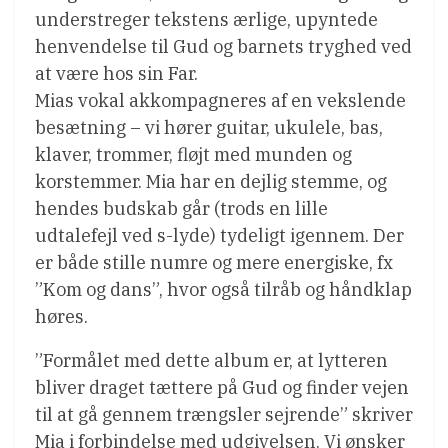
understreger tekstens ærlige, upyntede
henvendelse til Gud og barnets tryghed ved
at være hos sin Far.
Mias vokal akkompagneres af en vekslende
besætning – vi hører guitar, ukulele, bas,
klaver, trommer, fløjt med munden og
korstemmer. Mia har en dejlig stemme, og
hendes budskab går (trods en lille
udtalefejl ved s-lyde) tydeligt igennem. Der
er både stille numre og mere energiske, fx
”Kom og dans”, hvor også tilråb og håndklap
høres.
”Formålet med dette album er, at lytteren
bliver draget tættere på Gud og finder vejen
til at gå gennem trængsler sejrende” skriver
Mia i forbindelse med udgivelsen. Vi ønsker