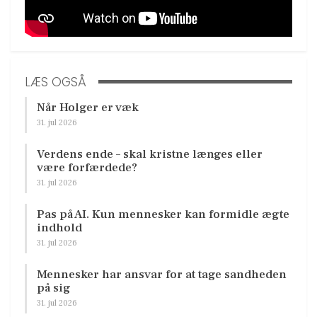
LÆS OGSÅ
Når Holger er væk
31. jul 2026
Verdens ende – skal kristne længes eller
være forfærdede?
31. jul 2026
Pas på AI. Kun mennesker kan formidle ægte
indhold
31. jul 2026
Mennesker har ansvar for at tage sandheden
på sig
31. jul 2026