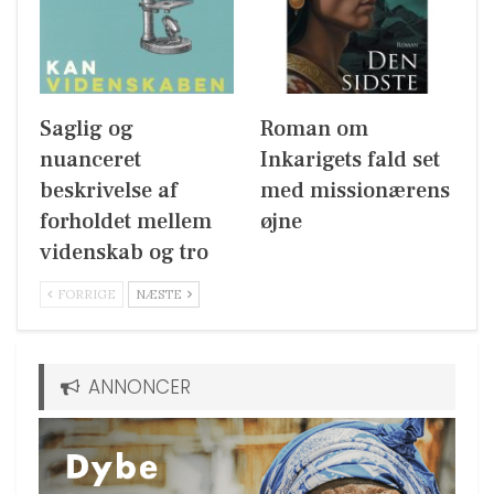
Saglig og
Roman om
nuanceret
Inkarigets fald set
beskrivelse af
med missionærens
forholdet mellem
øjne
videnskab og tro
FORRIGE
NÆSTE
ANNONCER