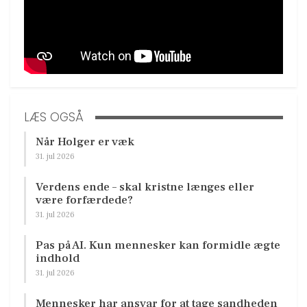
LÆS OGSÅ
Når Holger er væk
31. jul 2026
Verdens ende – skal kristne længes eller
være forfærdede?
31. jul 2026
Pas på AI. Kun mennesker kan formidle ægte
indhold
31. jul 2026
Mennesker har ansvar for at tage sandheden