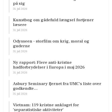
på sig
31. jul 2026
Kunstbog om gådefuld længsel fortjener
læsere
31. jul 2026
Odysseen – storfilm om krig, moral og
guderne
31. jul 2026
Ny rapport: Flere anti-kristne
hadforbrydelser i Europa i maj 2026
31. jul 2026
Asbury Seminary fjernet fra UMC’s liste over
godkendte…
31. jul 2026
Vietnam: 119 kristne anklaget for
’separatistiske aktiviteter’