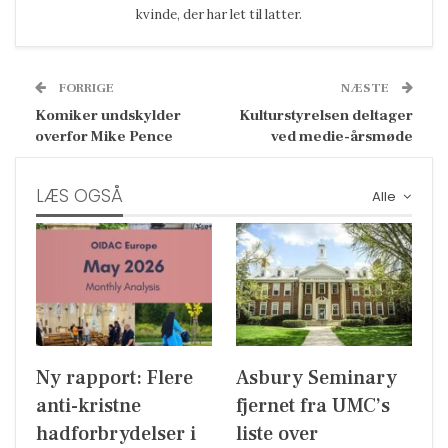
kvinde, der har let til latter.
FORRIGE
NÆSTE
Komiker undskylder
Kulturstyrelsen deltager
overfor Mike Pence
ved medie-årsmøde
LÆS OGSÅ
Alle
Ny rapport: Flere
Asbury Seminary
anti-kristne
fjernet fra UMC’s
hadforbrydelser i
liste over