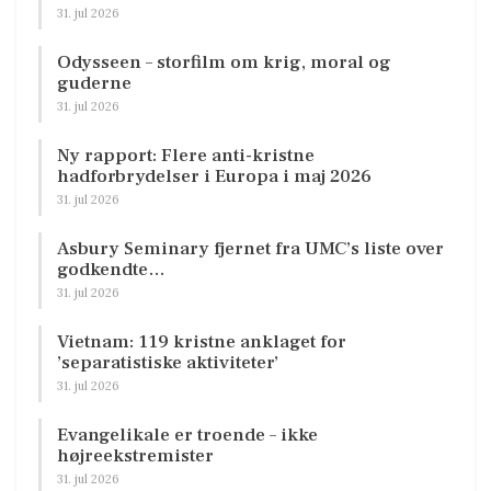
31. jul 2026
Odysseen – storfilm om krig, moral og
guderne
31. jul 2026
Ny rapport: Flere anti-kristne
hadforbrydelser i Europa i maj 2026
31. jul 2026
Asbury Seminary fjernet fra UMC’s liste over
godkendte…
31. jul 2026
Vietnam: 119 kristne anklaget for
’separatistiske aktiviteter’
31. jul 2026
Evangelikale er troende – ikke
højreekstremister
31. jul 2026