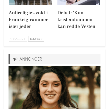
Antireligiøs vold i
Debat: ’Kun
Frankrig rammer
kristendommen
især jøder
kan redde Vesten’
FORRIGE
NÆSTE
ANNONCER