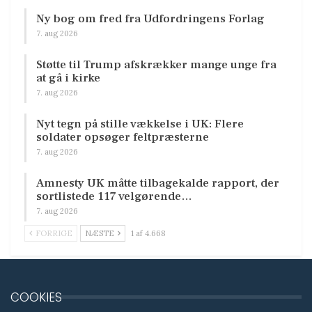
Ny bog om fred fra Udfordringens Forlag
7. aug 2026
Støtte til Trump afskrækker mange unge fra
at gå i kirke
7. aug 2026
Nyt tegn på stille vækkelse i UK: Flere
soldater opsøger feltpræsterne
7. aug 2026
Amnesty UK måtte tilbagekalde rapport, der
sortlistede 117 velgørende…
7. aug 2026
FORRIGE
NÆSTE
1 af 4.668
COOKIES