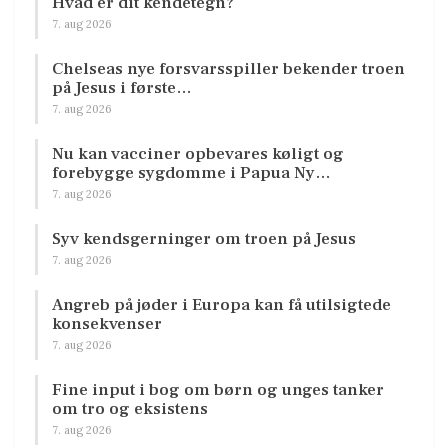
Hvad er dit kendetegn?
7. aug 2026
Chelseas nye forsvarsspiller bekender troen
på Jesus i første…
7. aug 2026
Nu kan vacciner opbevares køligt og
forebygge sygdomme i Papua Ny…
7. aug 2026
Syv kendsgerninger om troen på Jesus
7. aug 2026
Angreb på jøder i Europa kan få utilsigtede
konsekvenser
7. aug 2026
Fine input i bog om børn og unges tanker
om tro og eksistens
7. aug 2026