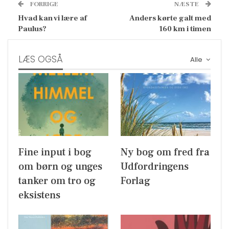
FORRIGE
NÆSTE
Hvad kan vi lære af
Anders kørte galt med
Paulus?
160 km i timen
LÆS OGSÅ
Alle
Fine input i bog
Ny bog om fred fra
om børn og unges
Udfordringens
tanker om tro og
Forlag
eksistens