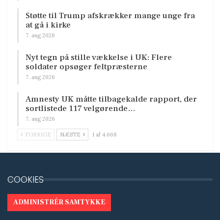
Støtte til Trump afskrækker mange unge fra
at gå i kirke
7. aug 2026
Nyt tegn på stille vækkelse i UK: Flere
soldater opsøger feltpræsterne
7. aug 2026
Amnesty UK måtte tilbagekalde rapport, der
sortlistede 117 velgørende…
7. aug 2026
FORRIGE
NÆSTE
1 af 4.668
COOKIES
ADMINISTRÉR SAMTYKKE