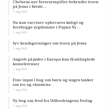
Chelseas nye forsvarsspiller bekender troen
på Jesus i første…
7. aug 2026
Nu kan vacciner opbevares køligt og
forebygge sygdomme i Papua Ny…
7. aug 2026
Syv kendsgerninger om troen på Jesus
7. aug 2026
Angreb på jøder i Europa kan få utilsigtede
konsekvenser
7. aug 2026
Fine input i bog om børn og unges tanker
om tro og eksistens
7. aug 2026
Ny bog om fred fra Udfordringens Forlag
7. aug 2026