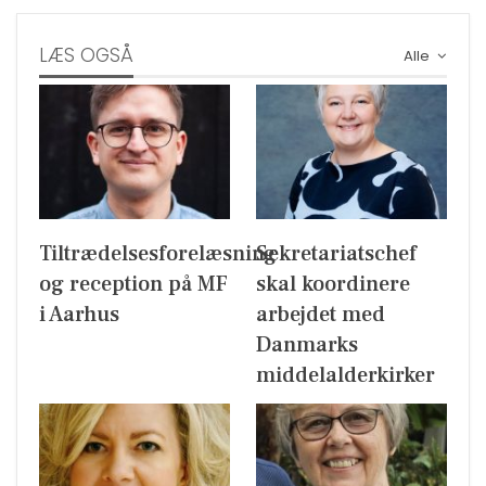
LÆS OGSÅ
Alle
Tiltrædelsesforelæsning
Sekretariatschef
og reception på MF
skal koordinere
i Aarhus
arbejdet med
Danmarks
middelalderkirker