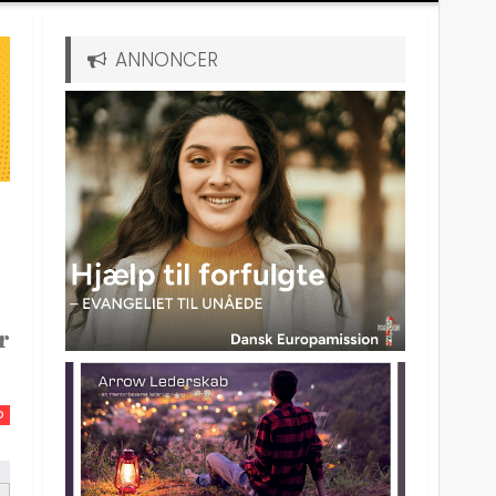
ANNONCER
r
D