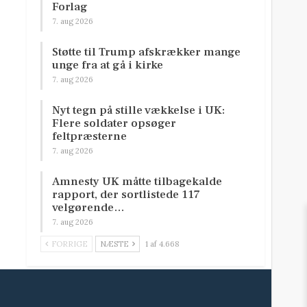
Forlag
7. aug 2026
Støtte til Trump afskrækker mange
unge fra at gå i kirke
7. aug 2026
Nyt tegn på stille vækkelse i UK:
Flere soldater opsøger
feltpræsterne
7. aug 2026
Amnesty UK måtte tilbagekalde
rapport, der sortlistede 117
velgørende…
7. aug 2026
FORRIGE
NÆSTE
1 af 4.668