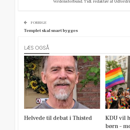
Verdensforbund. Tidl. redaktør af Udfordri
FORRIGE
Templet skal snart bygges
LÆS OGSÅ
Helvede til debat i Thisted
KDU vil 
børn – mo