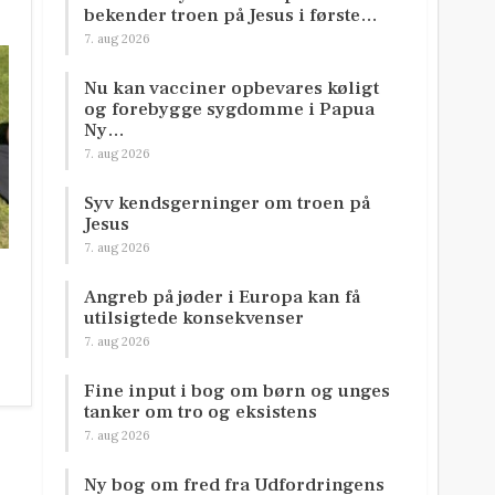
bekender troen på Jesus i første…
7. aug 2026
Nu kan vacciner opbevares køligt
og forebygge sygdomme i Papua
Ny…
7. aug 2026
Syv kendsgerninger om troen på
Jesus
7. aug 2026
Angreb på jøder i Europa kan få
utilsigtede konsekvenser
7. aug 2026
Fine input i bog om børn og unges
tanker om tro og eksistens
7. aug 2026
Ny bog om fred fra Udfordringens