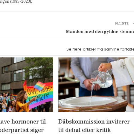
ngen (1985-2023).
NÆSTE
Manden med den gyldne stem
Se flere artikler fra samme forfatt
have hormoner til
Dåbskommission inviterer
derpartiet siger
til debat efter kritik