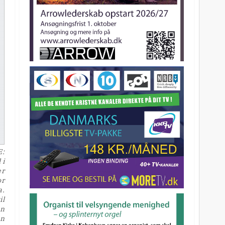
E:
 i
er
or
a.
il
en
an