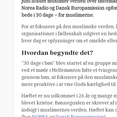
juni holder muslimer verden over fastem
Norea Radio og Dansk Europamission opfordr
bede i 30 dage – for muslimerne.
For at fokusere på den muslimske verden, 
organisationer i fællesskab udgivet en bed
hver dag er oplysninger om et område elle
Hvordan begyndte det?
”30 dage i bøn” blev startet af en gruppe 
ved et møde i Mellemøsten følte et tvingen
gennem bøn, at fokusere på den muslimske
mere proaktive i at vise Guds kærlighed til
Hæftet er nu udkommet i 26 år og mange mu
blevet kristne. Bønneguiden er skrevet a
indsigt i muslimernes verden. Hæftet kan
(hos
NOREA
og
Dansk Europamission
).