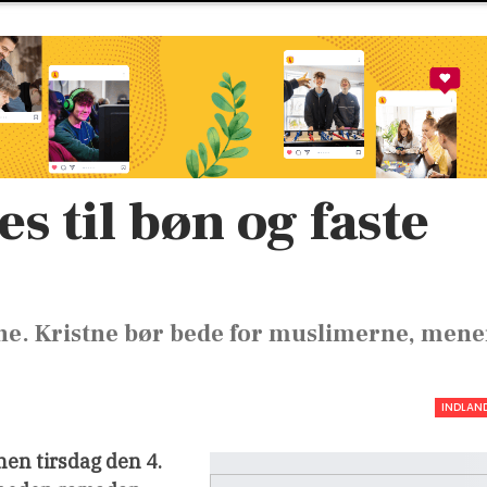
s til bøn og faste
e. Kristne bør bede for muslimerne, mene
INDLAN
nen tirsdag den 4.