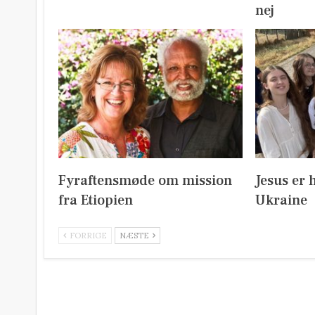
nej
Fyraftensmøde om mission
Jesus er 
fra Etiopien
Ukraine
FORRIGE
NÆSTE