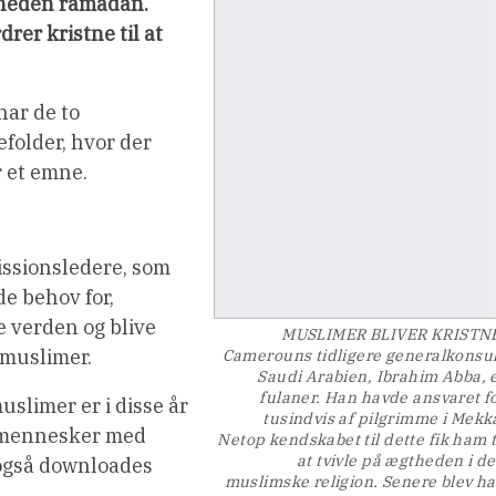
åneden ramadan.
er kristne til at
har de to
efolder, hvor der
r et emne.
missionsledere, som
de behov for,
 verden og blive
MUSLIMER BLIVER KRISTN
 muslimer.
Camerouns tidligere generalkonsul
Saudi Arabien, Ibrahim Abba, 
fulaner. Han havde ansvaret f
slimer er i disse år
tusindvis af pilgrimme i Mekk
f mennesker med
Netop kendskabet til dette fik ham t
at tvivle på ægtheden i d
 også downloades
muslimske religion. Senere blev h