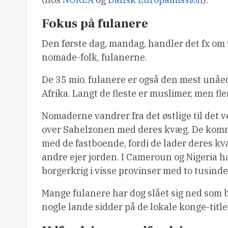
Fokus på fulanere
Den første dag, mandag, handler det fx om
nomade-folk, fulanerne.
De 35 mio. fulanere er også den mest unåe
Afrika. Langt de fleste er muslimer, men fle
Nomaderne vandrer fra det østlige til det ve
over Sahelzonen med deres kvæg. De komme
med de fastboende, fordi de lader deres k
andre ejer jorden. I Cameroun og Nigeria har 
borgerkrig i visse provinser med to tusinde
Mange fulanere har dog slået sig ned som by-
nogle lande sidder på de lokale konge-titler