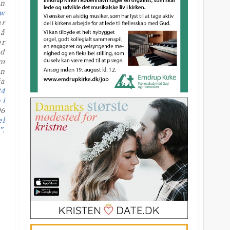
en
ew
er
på
er
nd
om
an
ia
84
 i
06
el
”.