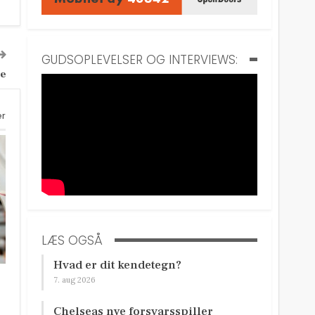
GUDSOPLEVELSER OG INTERVIEWS:
me
er
LÆS OGSÅ
Hvad er dit kendetegn?
7. aug 2026
Chelseas nye forsvarsspiller