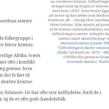
en overbevist kristen. Udfordring
besøgte ham og bragte et
intervi
med ham i 2012. Interviewet ligg
på nettet og kan købes som hæfte 
Hosianna.dk. – Stadig flere muslim
 verdens største
bliver kristne. Ikke mindst på gru
af de kristne radioudsendelser, s
Udfordringen støtter. Arbejdet k
de folkegruppe i
støttes (med skattefradrag) v
Missionsfondens projekt 59
re bliver kristne.
”Udfordringens Radio-mission
Afrika”
på konto nr. 9570 – 00
stlige Afrika, tværs
139450 eller gennem
Gosp
r ofte i konflikt
Outreach mærket ”Radio
væg græsse, hvor
det fx ført til
 dræbte kristne.
fulanere. De har ofte stor indflydelse, fordi de i
, og de er ofte gode handelsfolk.