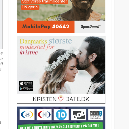
de
en
il
s.
n