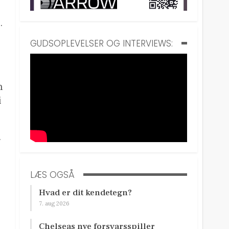
.
GUDSOPLEVELSER OG INTERVIEWS:
n
i
.
LÆS OGSÅ
Hvad er dit kendetegn?
7. aug 2026
Chelseas nye forsvarsspiller