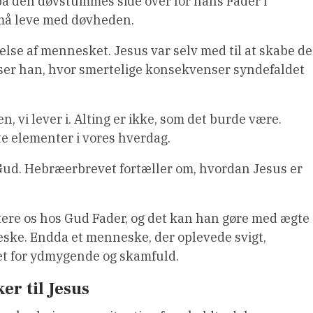
på den døvstummes side over for hans Fader i
må leve med døvheden.
else af mennesket. Jesus var selv med til at skabe de
r ser han, hvor smertelige konsekvenser syndefaldet
, vi lever i. Alting er ikke, som det burde være.
te elementer i vores hverdag.
 Gud. Hebræerbrevet fortæller om, hvordan Jesus er
ntere os hos Gud Fader, og det kan han gøre med ægte
eske. Endda et menneske, der oplevede svigt,
et for ydmygende og skamfuld.
r til Jesus