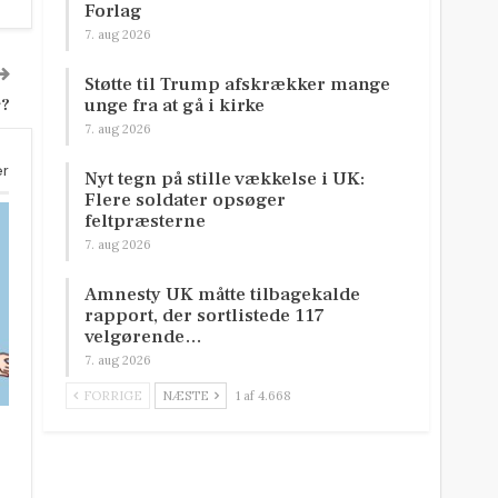
Forlag
7. aug 2026
Støtte til Trump afskrækker mange
unge fra at gå i kirke
r?
7. aug 2026
er
Nyt tegn på stille vækkelse i UK:
Flere soldater opsøger
feltpræsterne
7. aug 2026
Amnesty UK måtte tilbagekalde
rapport, der sortlistede 117
velgørende…
7. aug 2026
FORRIGE
NÆSTE
1 af 4.668