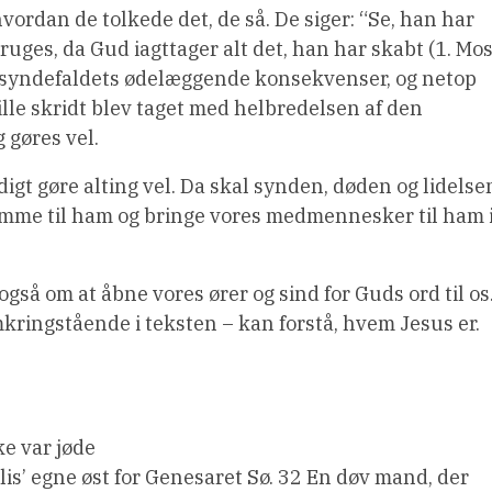
ordan de tolkede det, de så. De siger: “Se, han har
 bruges, da Gud iagttager alt det, han har skabt (1. Mos
f syndefaldets ødelæggende konsekvenser, og netop
lille skridt blev taget med helbredelsen af den
 gøres vel.
igt gøre alting vel. Da skal synden, døden og lidelse
komme til ham og bringe vores medmennesker til ham 
så om at åbne vores ører og sind for Guds ord til os
omkringstående i teksten – kan forstå, hvem Jesus er.
e var jøde
lis’ egne øst for Genesaret Sø. 32 En døv mand, der