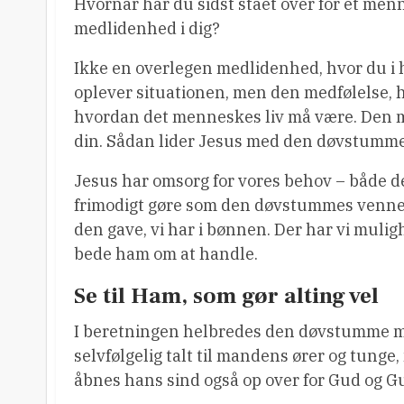
Hvornår har du sidst stået over for et men
medlidenhed i dig?
Ikke en overlegen medlidenhed, hvor du i hø
oplever situationen, men den medfølelse, 
hvordan det menneskes liv må være. Den m
din. Sådan lider Jesus med den døvstumme.
Jesus har omsorg for vores behov – både de
frimodigt gøre som den døvstummes venner
den gave, vi har i bønnen. Der har vi muligh
bede ham om at handle.
Se til Ham, som gør alting vel
I beretningen helbredes den døvstumme mand
selvfølgelig talt til mandens ører og tung
åbnes hans sind også op over for Gud og Gu