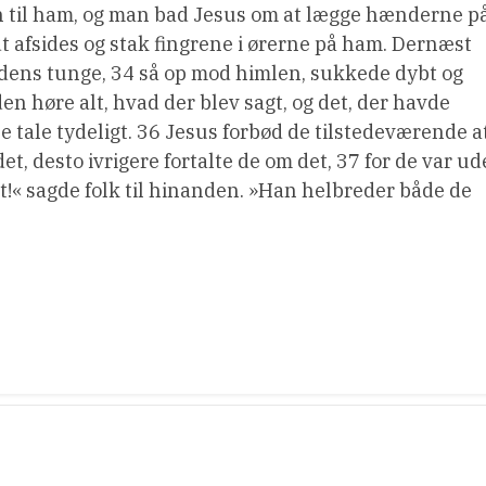
 hen til ham, og man bad Jesus om at lægge hænderne p
 afsides og stak fingrene i ørerne på ham. Dernæst
dens tunge, 34 så op mod himlen, sukkede dybt og
n høre alt, hvad der blev sagt, og det, der havde
tale tydeligt. 36 Jesus forbød de tilstedeværende a
et, desto ivrigere fortalte de om det, 37 for de var ud
lt!« sagde folk til hinanden. »Han helbreder både de