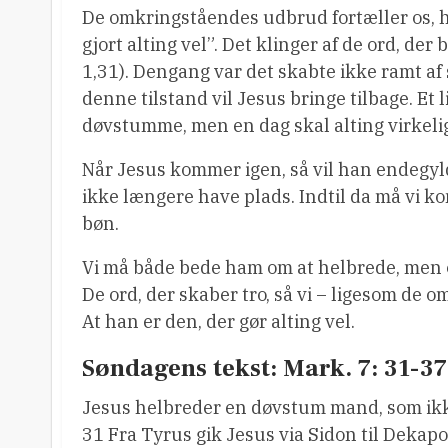
De omkringståendes udbrud fortæller os, hv
gjort alting vel”. Det klinger af de ord, der
1,31). Dengang var det skabte ikke ramt a
denne tilstand vil Jesus bringe tilbage. Et 
døvstumme, men en dag skal alting virkelig
Når Jesus kommer igen, så vil han endegyld
ikke længere have plads. Indtil da må vi 
bøn.
Vi må både bede ham om at helbrede, men og
De ord, der skaber tro, så vi – ligesom de 
At han er den, der gør alting vel.
Søndagens tekst: Mark. 7: 31-37
Jesus helbreder en døvstum mand, som ikk
31 Fra Tyrus gik Jesus via Sidon til Dekapo