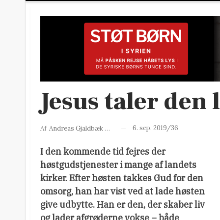
Jesus taler den 
6. sep. 2019/36
Af
Andreas Gjaldbæk Knudsen
I den kommende tid fejres der
høstgudstjenester i mange af landets
kirker. Efter høsten takkes Gud for den
omsorg, han har vist ved at lade høsten
give udbytte. Han er den, der skaber liv
og lader afgrøderne vokse – både