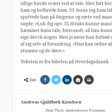
tillige havde svært ved at tale, blev ført
ham og helbrede ham. 33 Jesus tog ham lidt
spyttede han på fingrene og rørte ved man
sagde: »Luk dig op!« 35 Straks kunne mande
hæmmet hans tale, forsvandt, så han kunne 
sige det til nogen. Men jo mere han forbød d
af sig selv af forundring. »Han kan ordne a
stumme og de døve.«
Teksten er fra bibelen på Hverdagsdansk
Del
Andreas Gjaldbæk Knudsen
Stud. Theol., mødesekretær Promissio