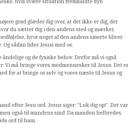
neske, hvis svære situation fremkaldte dyb
jere grad glæder dig over, at det ikke er dig, der
hvor du sætter dig i den andens sted og mærker,
edfølelse, hvor noget af den andens smerte bliver
 Og sådan lider Jesus med os.
 åndelige og de fysiske behov. Derfor må vi også
: Vi må bringe vores medmennesker til Jesus. Det e
ed for at bringe os selv og vores næste til Jesus og
 efter Jesu ord. Jesus siger: “Luk dig op!”. Det var
e, men også til mandens sind. Da manden helbredes,
ds ord til ham.