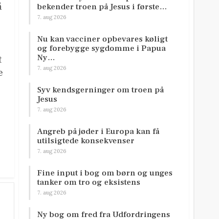
å
bekender troen på Jesus i første…
7. aug 2026
Nu kan vacciner opbevares køligt
og forebygge sygdomme i Papua
Ny…
t
7. aug 2026
e
Syv kendsgerninger om troen på
Jesus
7. aug 2026
Angreb på jøder i Europa kan få
utilsigtede konsekvenser
7. aug 2026
Fine input i bog om børn og unges
tanker om tro og eksistens
7. aug 2026
Ny bog om fred fra Udfordringens