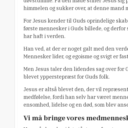
døvstumme. På den måde stiller Jesus sig 
himmelen og sukker over, at denne mand 
For Jesus kender til Guds oprindelige skab
første mennesker i Guds billede, og derfo
har haft i verden.
Han ved, at der er noget galt med den verden
Mennesker lider, og egoisme og svigt er fas
Men Jesus taler den lidendes sag over for
blevet ypperstepræst for Guds folk.
Jesus er altså blevet den, der vil repræse
medfølelse, fordi han selv har været menn
ensomhed, lidelse og en død, som blev ans
Vi må bringe vores medmenneske