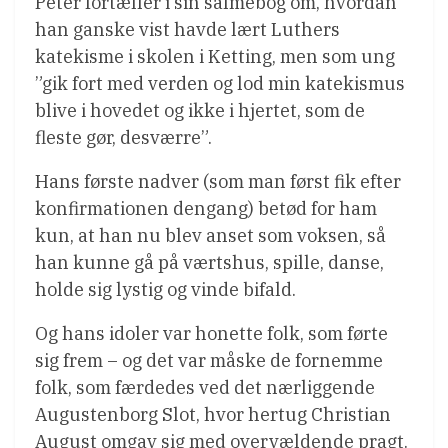
Peter fortæller i sin salmebog om, hvordan
han ganske vist havde lært Luthers
katekisme i skolen i Ketting, men som ung
”gik fort med verden og lod min katekismus
blive i hovedet og ikke i hjertet, som de
fleste gør, desværre”.
Hans første nadver (som man først fik efter
konfirmationen dengang) betød for ham
kun, at han nu blev anset som voksen, så
han kunne gå på værtshus, spille, danse,
holde sig lystig og vinde bifald.
Og hans idoler var honette folk, som førte
sig frem – og det var måske de fornemme
folk, som færdedes ved det nærliggende
Augustenborg Slot, hvor hertug Christian
August omgav sig med overvældende pragt.