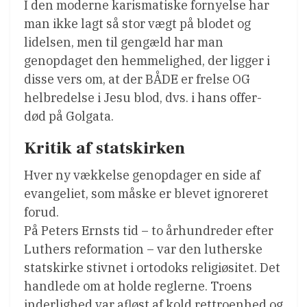
I den moderne karismatiske fornyelse har
man ikke lagt så stor vægt på blodet og
lidelsen, men til gengæld har man
genopdaget den hemmelighed, der ligger i
disse vers om, at der BÅDE er frelse OG
helbredelse i Jesu blod, dvs. i hans offer-
død på Golgata.
Kritik af statskirken
Hver ny vækkelse genopdager en side af
evangeliet, som måske er blevet ignoreret
forud.
På Peters Ernsts tid – to århundreder efter
Luthers reformation – var den lutherske
statskirke stivnet i ortodoks religiøsitet. Det
handlede om at holde reglerne. Troens
inderlighed var afløst af kold rettroenhed og