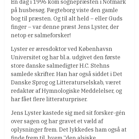
En dag i 1996 kom sognepræsten i Notmark
på husbesøg. Fægteborg viste den gamle
bog til præsten. Og til alt held – eller Guds
finger – var denne præst Jens Lyster, der
netop er salmeforsker!
Lyster er æresdoktor ved Københavsn
Universitet og har bl.a. udgivet den første
store danske salmedigter H.C. Stehns
samlede skrifter. Han har også siddet i Det
Danske Sprog og Litteraturselskab, været
redaktør af Hymnologiske Meddelelser, og
har fået flere litteraturpriser.
Jens Lyster kastede sig med sit forsker-gén
over sagen og har gravet et væld af
oplysninger frem. Det lykkedes ham også at
finde frem til, hvem ”den alsiske