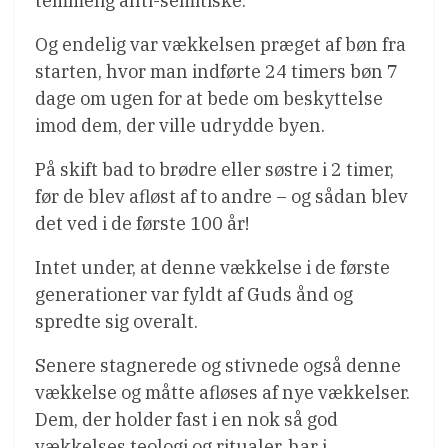
temmelig anti-semitiske.
Og endelig var vækkelsen præget af bøn fra
starten, hvor man indførte 24 timers bøn 7
dage om ugen for at bede om beskyttelse
imod dem, der ville udrydde byen.
På skift bad to brødre eller søstre i 2 timer,
før de blev afløst af to andre – og sådan blev
det ved i de første 100 år!
Intet under, at denne vækkelse i de første
generationer var fyldt af Guds ånd og
spredte sig overalt.
Senere stagnerede og stivnede også denne
vækkelse og måtte afløses af nye vækkelser.
Dem, der holder fast i en nok så god
vækkelses teologi og ritualer, har i