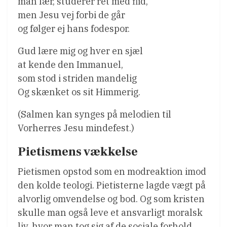
man lær, studerer ret med flid,
men Jesu vej forbi de går
og følger ej hans fodespor.
Gud lære mig og hver en sjæl
at kende den Immanuel,
som stod i striden mandelig
Og skænket os sit Himmerig.
(Salmen kan synges på melodien til
Vorherres Jesu mindefest.)
Pietismens vækkelse
Pietismen opstod som en modreaktion imod
den kolde teologi. Pietisterne lagde vægt på
alvorlig omvendelse og bod. Og som kristen
skulle man også leve et ansvarligt moralsk
liv, hvor man tog sig af de sociale forhold