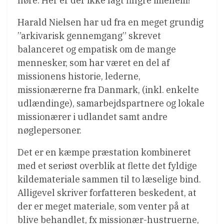
høre. Her er der ikke lagt fingre imellem!
Harald Nielsen har ud fra en meget grundig
”arkivarisk gennemgang” skrevet
balanceret og empatisk om de mange
mennesker, som har været en del af
missionens historie, lederne,
missionærerne fra Danmark, (inkl. enkelte
udlændinge), samarbejdspartnere og lokale
missionærer i udlandet samt andre
nøglepersoner.
Det er en kæmpe præstation kombineret
med et seriøst overblik at flette det fyldige
kildemateriale sammen til to læselige bind.
Alligevel skriver forfatteren beskedent, at
der er meget materiale, som venter på at
blive behandlet, fx missionær-hustruerne,