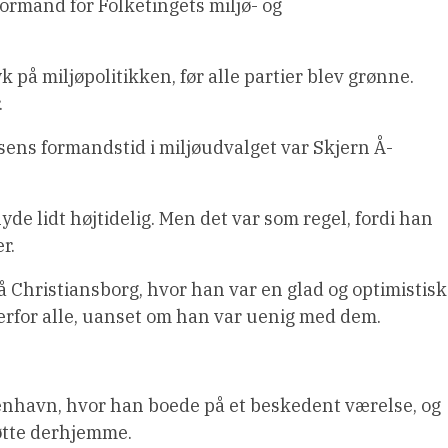
ormand for Folketingets miljø- og
k på miljøpolitikken, før alle partier blev grønne.
.
nsens formandstid i miljøudvalget var Skjern Å-
yde lidt højtidelig. Men det var som regel, fordi han
r.
å Christiansborg, hvor han var en glad og optimistisk
overfor alle, uanset om han var uenig med dem.
enhavn, hvor han boede på et beskedent værelse, og
tøtte derhjemme.