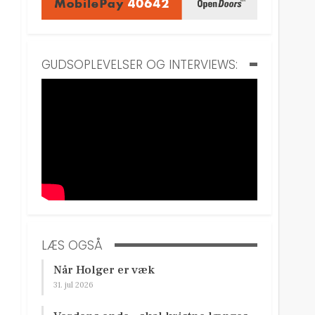
GUDSOPLEVELSER OG INTERVIEWS:
LÆS OGSÅ
Når Holger er væk
31. jul 2026