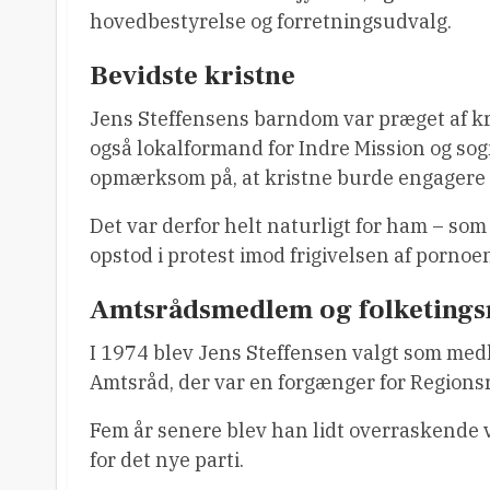
hovedbestyrelse og forretningsudvalg.
Bevidste kristne
Jens Steffensens barndom var præget af k
også lokalformand for Indre Mission og sog
opmærksom på, at kristne burde engagere sig
Det var derfor helt naturligt for ham – som 
opstod i protest imod frigivelsen af pornoen 
Amtsrådsmedlem og folketing
I 1974 blev Jens Steffensen valgt som med
Amtsråd, der var en forgænger for Regions
Fem år senere blev han lidt overraskende v
for det nye parti.