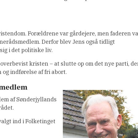
ristendom. Forældrene var gårdejere, men faderen v
nerådsmedlem. Derfor blev Jens også tidligt
 i det politiske liv.
overbevist kristen – at slutte op om det nye parti, de
og indførelse af fri abort.
smedlem
lem af Sønderjyllands
rådet.
algt ind i Folketinget