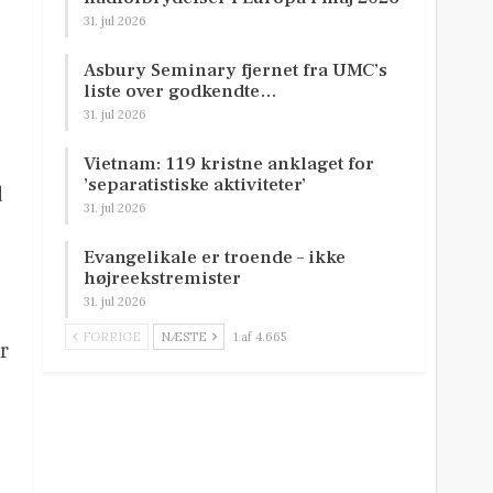
31. jul 2026
.
Asbury Seminary fjernet fra UMC’s
liste over godkendte…
31. jul 2026
Vietnam: 119 kristne anklaget for
’separatistiske aktiviteter’
d
31. jul 2026
Evangelikale er troende – ikke
højreekstremister
31. jul 2026
FORRIGE
NÆSTE
1 af 4.665
r