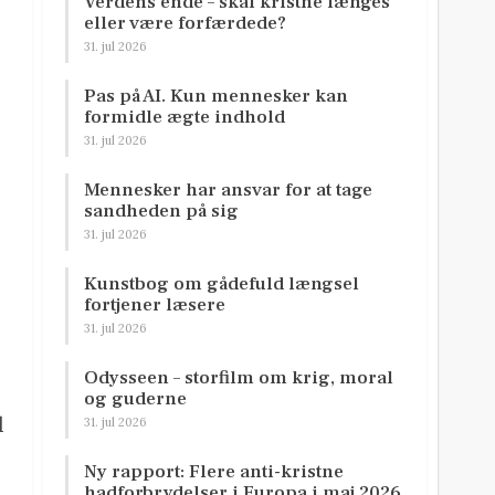
Verdens ende – skal kristne længes
eller være forfærdede?
31. jul 2026
Pas på AI. Kun mennesker kan
formidle ægte indhold
31. jul 2026
Mennesker har ansvar for at tage
sandheden på sig
31. jul 2026
Kunstbog om gådefuld længsel
fortjener læsere
31. jul 2026
Odysseen – storfilm om krig, moral
og guderne
l
31. jul 2026
Ny rapport: Flere anti-kristne
hadforbrydelser i Europa i maj 2026