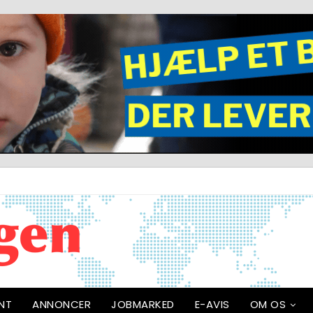
NT
ANNONCER
JOBMARKED
E-AVIS
OM OS