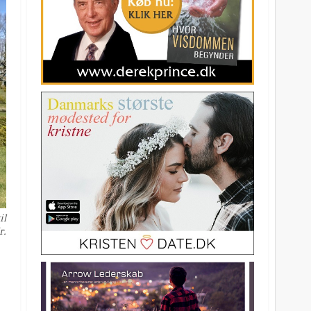
il
r.