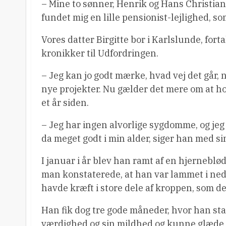
– Mine to sønner, Henrik og Hans Christian,
fundet mig en lille pensionist-lejlighed, s
Vores datter Birgitte bor i Karlslunde, forta
kronikker til Udfordringen.
– Jeg kan jo godt mærke, hvad vej det går, n
nye projekter. Nu gælder det mere om at hol
et år siden.
– Jeg har ingen alvorlige sygdomme, og jeg k
da meget godt i min alder, siger han med sin
I januar i år blev han ramt af en hjernebl
man konstaterede, at han var lammet i ned
havde kræft i store dele af kroppen, som d
Han fik dog tre gode måneder, hvor han sta
værdighed og sin mildhed og kunne glæde sig