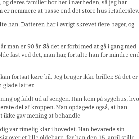
 og deres familier bor her i nærheden, så jeg har
om er nemmere at passe end det store hus i Haderslev
lte han. Datteren har i øvrigt skrevet flere bøger, og
år man er 90 år. Så det er forbi med at gå i gang med
de fast ved det, man har, fortalte han for mindre en
an fortsat køre bil. Jeg bruger ikke briller. Så det er
 glade latter.
ødning og faldt ud af sengen. Han kom på sygehus, hvo
erste del af kroppen. Man opdagede også, at han
et ikke gav mening at behandle.
dig var rimelig klar i hovedet. Han bevarede sin
 over et lille oldebarn, før han den 15. april stille