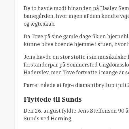
De to havde mødt hinanden på Haslev Semi
banegården, hvor ingen af dem kendte vejen 
og ægteskab.
Da Tove på sine gamle dage fik en hjernebl
kunne blive boende hjemme i stuen, hvor ha
Jens havde en stor støtte i sin musikalske 
forstanderpar på Sommersted Ungdomsskole 
Haderslev, men Tove fortsatte i mange år s
Parret nåede at fejre diamantbryllup i juli
Flyttede til Sunds
Den 26. august fyldte Jens Steffensen 90 år.
Sunds ved Herning.