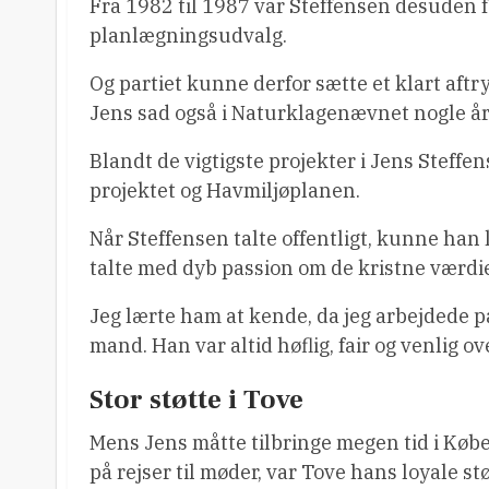
Fra 1982 til 1987 var Steffensen desuden f
planlægningsudvalg.
Og partiet kunne derfor sætte et klart aftry
Jens sad også i Naturklagenævnet nogle år
Blandt de vigtigste projekter i Jens Steffe
projektet og Havmiljøplanen.
Når Steffensen talte offentligt, kunne han l
talte med dyb passion om de kristne værdie
Jeg lærte ham at kende, da jeg arbejdede p
mand. Han var altid høflig, fair og venlig 
Stor støtte i Tove
Mens Jens måtte tilbringe megen tid i Køb
på rejser til møder, var Tove hans loyale s