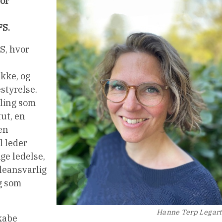
for
FS.
S, hvor
kke, og
styrelse.
ling som
tut, en
den
l leder
ge ledelse,
leansvarlig
g som
Hanne Terp Legar
kabe