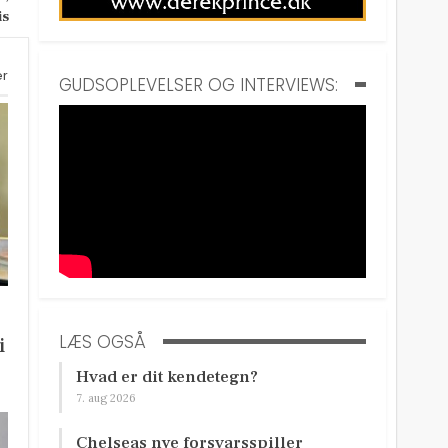
is
er
GUDSOPLEVELSER OG INTERVIEWS:
LÆS OGSÅ
i
Hvad er dit kendetegn?
7. aug 2026
Chelseas nye forsvarsspiller