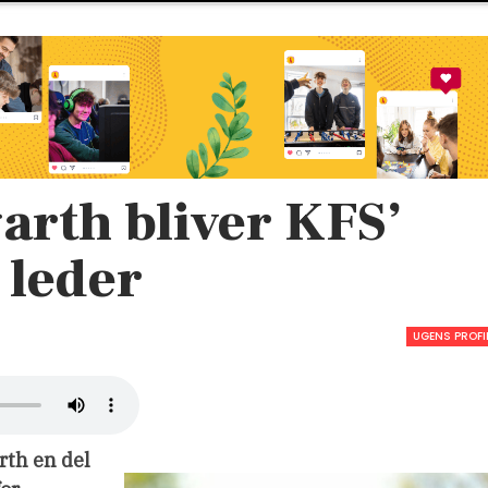
arth bliver KFS’
 leder
UGENS PROFI
rth en del