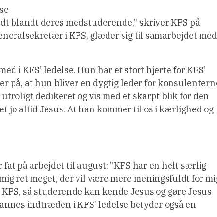
 se
dt blandt deres medstuderende,” skriver KFS på
eneralsekretær i KFS, glæder sig til samarbejdet med
ed i KFS’ ledelse. Hun har et stort hjerte for KFS’
ker på, at hun bliver en dygtig leder for konsulentern
utroligt dedikeret og vis med et skarpt blik for den
et jo altid Jesus. At han kommer til os i kærlighed og
r fat på arbejdet til august: ”KFS har en helt særlig
le mig ret meget, der vil være mere meningsfuldt for mi
i KFS, så studerende kan kende Jesus og gøre Jesus
Hannes indtræden i KFS’ ledelse betyder også en