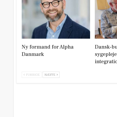
Ny formand for Alpha
Dansk-b
Danmark
sygeplej
integrati
FORRIGE
NÆSTE