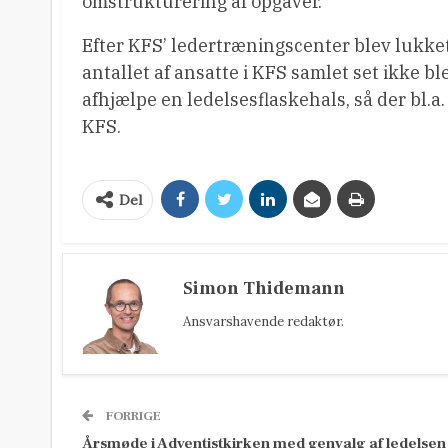
omstrukturering af opgaver.
Efter KFS’ ledertræningscenter blev lukket
antallet af ansatte i KFS samlet set ikke b
afhjælpe en ledelsesflaskehals, så der bl.a. 
KFS.
Del
Simon Thidemann
Ansvarshavende redaktør.
FORRIGE
Årsmøde i Adventistkirken med genvalg af ledelsen