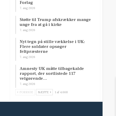
Forlag
7. aug 2026
Støtte til Trump afskrækker mange
unge fra at gå i kirke
7. aug 2026
Nyt tegn på stille vækkelse i UK:
Flere soldater opsøger
feltpræsterne
7. aug 2026
Amnesty UK måtte tilbagekalde
rapport, der sortlistede 117
velgørende…
7. aug 2026
FORRIGE
NÆSTE
1 af 4.668