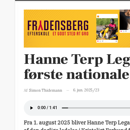
Hanne Terp Leg
første nationale
6. jun. 2025/23
Af
Simon Thidemann
Fra 1. august 2025 bliver Hanne Terp Lega