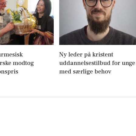
urmesisk
Ny leder på kristent
erske modtog
uddannelsestilbud for unge
onspris
med særlige behov