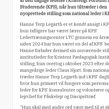
af den daglige ledelse i Kristeligt Forbund 
Studerende (KFS), når hun tiltræder i den
nyoprettede stilling som national leder i K
Hanne Terp Legarth er et kendt ansigt i KF
hun tidligere har været lærer på KFS’
Ledertræningscenter LTC gennem en årræ
siden 2024 har hun været en del af KFS’ be
Hanne forlader dermed sin nuværende stil
institutleder for Kristent Pædagogisk Insti
stilling, hun overtog i oktober 2023 efter 
mangeårige leder Claus Hjort. Som nationa
træder Hanne Terp Legarth ind i KFS’ dagli
hvor hun primært vil fungere som persona
leder for KFS’ konsulenter og volontører o
lejrchef for Påskelejr og Discipeltræf.
”Hun skal med andre ord være med til at s