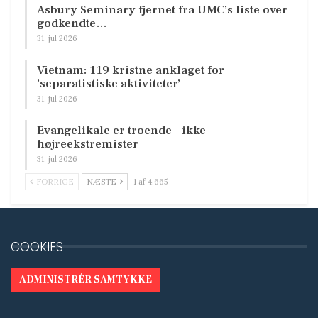
Asbury Seminary fjernet fra UMC’s liste over
godkendte…
31. jul 2026
Vietnam: 119 kristne anklaget for
’separatistiske aktiviteter’
31. jul 2026
Evangelikale er troende – ikke
højreekstremister
31. jul 2026
FORRIGE
NÆSTE
1 af 4.665
COOKIES
ADMINISTRÉR SAMTYKKE