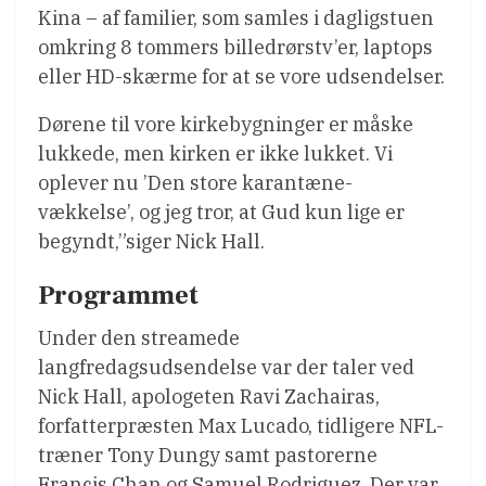
Kina – af familier, som samles i dagligstuen
omkring 8 tommers billedrørstv’er, laptops
eller HD-skærme for at se vore udsendelser.
Dørene til vore kirkebygninger er måske
lukkede, men kirken er ikke lukket. Vi
oplever nu ’Den store karantæne-
vækkelse’, og jeg tror, at Gud kun lige er
begyndt,”siger Nick Hall.
Programmet
Under den streamede
langfredagsudsendelse var der taler ved
Nick Hall, apologeten Ravi Zachairas,
forfatterpræsten Max Lucado, tidligere NFL-
træner Tony Dungy samt pastorerne
Francis Chan og Samuel Rodriguez. Der var