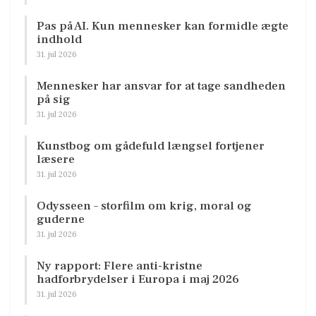
Pas på AI. Kun mennesker kan formidle ægte
indhold
31. jul 2026
Mennesker har ansvar for at tage sandheden
på sig
31. jul 2026
Kunstbog om gådefuld længsel fortjener
læsere
31. jul 2026
Odysseen – storfilm om krig, moral og
guderne
31. jul 2026
Ny rapport: Flere anti-kristne
hadforbrydelser i Europa i maj 2026
31. jul 2026