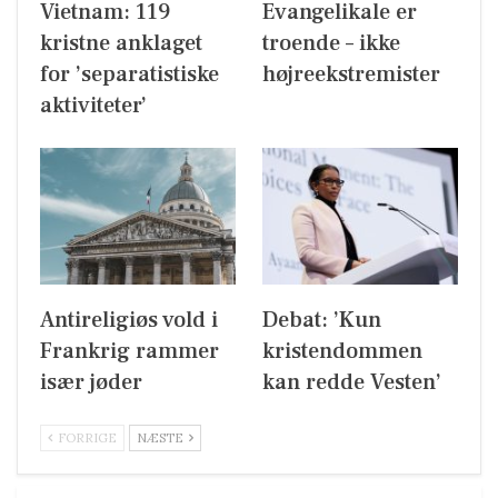
Vietnam: 119
Evangelikale er
kristne anklaget
troende – ikke
for ’separatistiske
højreekstremister
aktiviteter’
Antireligiøs vold i
Debat: ’Kun
Frankrig rammer
kristendommen
især jøder
kan redde Vesten’
FORRIGE
NÆSTE