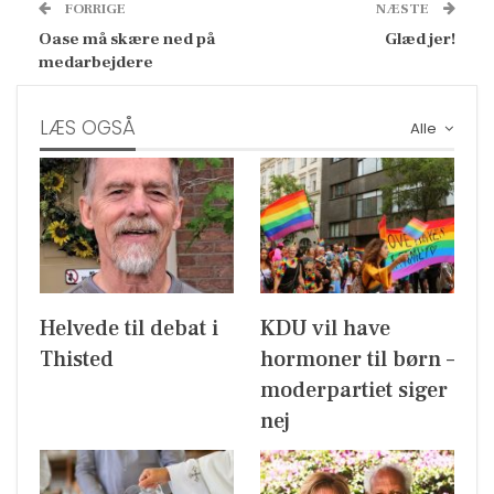
FORRIGE
NÆSTE
Oase må skære ned på
Glæd jer!
medarbejdere
LÆS OGSÅ
Alle
Helvede til debat i
KDU vil have
Thisted
hormoner til børn –
moderpartiet siger
nej