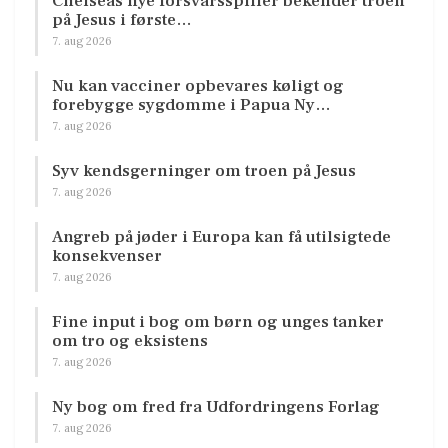
Chelseas nye forsvarsspiller bekender troen
på Jesus i første…
7. aug 2026
Nu kan vacciner opbevares køligt og
forebygge sygdomme i Papua Ny…
7. aug 2026
Syv kendsgerninger om troen på Jesus
7. aug 2026
Angreb på jøder i Europa kan få utilsigtede
konsekvenser
7. aug 2026
Fine input i bog om børn og unges tanker
om tro og eksistens
7. aug 2026
Ny bog om fred fra Udfordringens Forlag
7. aug 2026