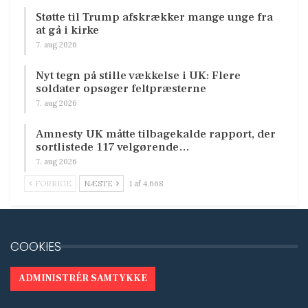
Støtte til Trump afskrækker mange unge fra
at gå i kirke
7. aug 2026
Nyt tegn på stille vækkelse i UK: Flere
soldater opsøger feltpræsterne
7. aug 2026
Amnesty UK måtte tilbagekalde rapport, der
sortlistede 117 velgørende…
7. aug 2026
FORRIGE
NÆSTE
1 af 4.668
COOKIES
ADMINISTRÉR SAMTYKKE