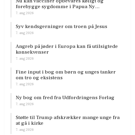
Nu kan vacciner opbevares køligt og
forebygge sygdomme i Papua Ny…
7. aug 2026
Syv kendsgerninger om troen på Jesus
7. aug 2026
Angreb på jøder i Europa kan få utilsigtede
konsekvenser
7. aug 2026
Fine input i bog om børn og unges tanker
om tro og eksistens
7. aug 2026
Ny bog om fred fra Udfordringens Forlag
7. aug 2026
Støtte til Trump afskrækker mange unge fra
at gå i kirke
7. aug 2026