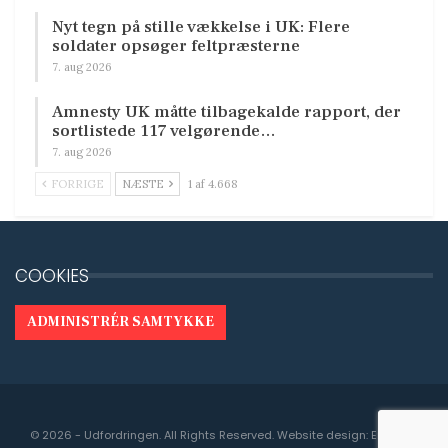
Nyt tegn på stille vækkelse i UK: Flere
soldater opsøger feltpræsterne
7. aug 2026
Amnesty UK måtte tilbagekalde rapport, der
sortlistede 117 velgørende…
7. aug 2026
FORRIGE
NÆSTE
1 af 4.668
COOKIES
ADMINISTRÉR SAMTYKKE
© 2026 - Udfordringen. All Rights Reserved.
Website design:
Engedal