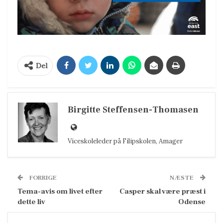
Del
Birgitte Steffensen-Thomasen
Viceskoleleder på Filipskolen, Amager
FORRIGE
NÆSTE
Tema-avis om livet efter
Casper skal være præst i
dette liv
Odense