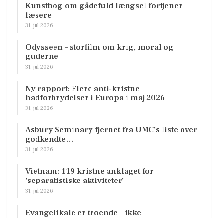
Kunstbog om gådefuld længsel fortjener
læsere
31. jul 2026
Odysseen – storfilm om krig, moral og
guderne
31. jul 2026
Ny rapport: Flere anti-kristne
hadforbrydelser i Europa i maj 2026
31. jul 2026
Asbury Seminary fjernet fra UMC’s liste over
godkendte…
31. jul 2026
Vietnam: 119 kristne anklaget for
’separatistiske aktiviteter’
31. jul 2026
Evangelikale er troende – ikke