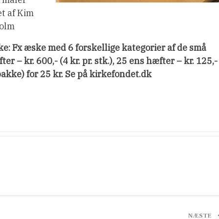
et af Kim
holm
: Fx æske med 6 forskellige kategorier af de små
er – kr. 600,- (4 kr. pr. stk.), 25 ens hæfter – kr. 125,-
epakke) for 25 kr. Se på kirkefondet.dk
NÆSTE