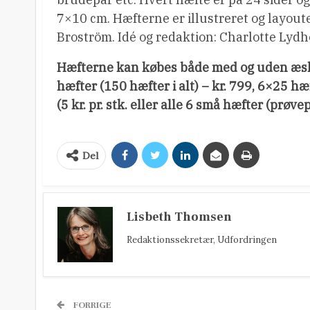
7×10 cm. Hæfterne er illustreret og layout
Broström. Idé og redaktion: Charlotte Lyd
Hæfterne kan købes både med og uden æske
hæfter (150 hæfter i alt) – kr. 799, 6×25 hæft
(5 kr. pr. stk. eller alle 6 små hæfter (prøv
Del
Lisbeth Thomsen
Redaktionssekretær, Udfordringen
FORRIGE