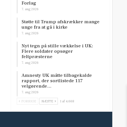
Forlag
7. aug 2026
Støtte til Trump afskrækker mange
unge fra at gå i kirke
7. aug 2026
Nyt tegn på stille vækkelse i UK:
Flere soldater opsøger
feltpræsterne
7. aug 2026
Amnesty UK måtte tilbagekalde
rapport, der sortlistede 117
velgørende…
7. aug 2026
FORRIGE
NÆSTE
1 af 4.668