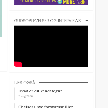
GUDSOPLEVELSER OG INTERVIEWS:
LÆS OGSÅ
Hvad er dit kendetegn?
7. aug 2026
Chelseas nye forsvarsspiller