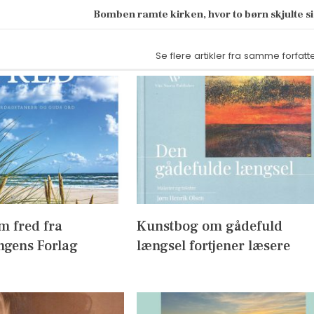
Bomben ramte kirken, hvor to børn skjulte s
Se flere artikler fra samme forfatt
m fred fra
Kunstbog om gådefuld
ngens Forlag
længsel fortjener læsere