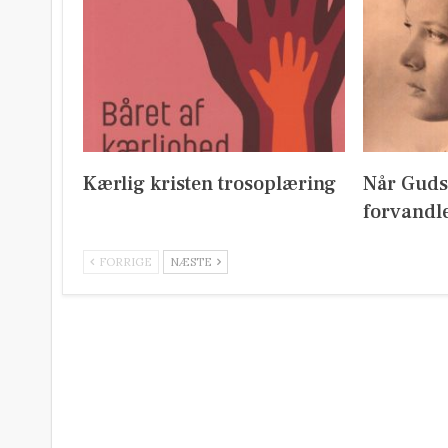
Kærlig kristen trosoplæring
Når Guds
forvandl
FORRIGE
NÆSTE