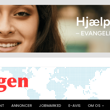
NT
ANNONCER
JOBMARKED
E-AVIS
OM OS