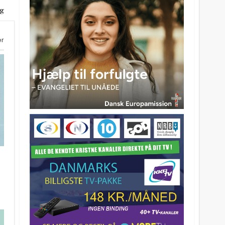
ig
er