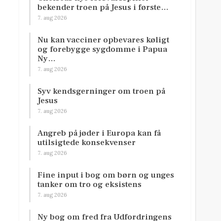
bekender troen på Jesus i første…
7. aug 2026
Nu kan vacciner opbevares køligt
og forebygge sygdomme i Papua
Ny…
7. aug 2026
Syv kendsgerninger om troen på
Jesus
7. aug 2026
Angreb på jøder i Europa kan få
utilsigtede konsekvenser
7. aug 2026
Fine input i bog om børn og unges
tanker om tro og eksistens
7. aug 2026
Ny bog om fred fra Udfordringens