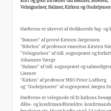
kort og godt fortæller om Bønner, Bibelen,
Velsignelser, Salmer, Kirken og Gudstjenes
Hæfterne er skrevet af dedikerede fag- og k
”Bønner” af provst Kirsten Jørgensen
”Bibelen” af professor emeritus Kirsten Ni
”Velsignelser” af tidl. sognepræst og forfat
Johannes Værge
”Salmer” af tidl. sognepræst og salmedigte
Lissner
”Kirken” af professor MSO Peter Lodberg
og ”Gudstjeneste” af sognepræst Jørgen D
Hæfterne er velegnede til fx kirkens besø
dåbs- og konfirmandforældre, konfirmande
brudepar etc. Hvert hæfte er på 24 sider o