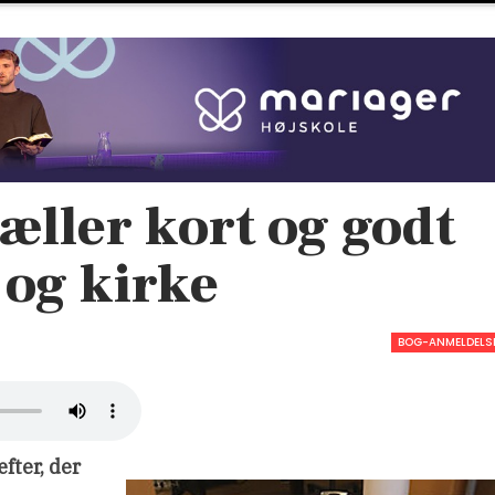
æller kort og godt
og kirke
BOG-ANMELDELS
fter, der