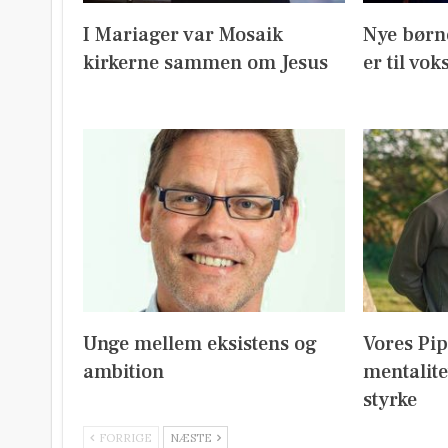
I Mariager var Mosaik
Nye børn
kirkerne sammen om Jesus
er til vok
Unge mellem eksistens og
Vores Pi
ambition
mentalite
styrke
FORRIGE
NÆSTE