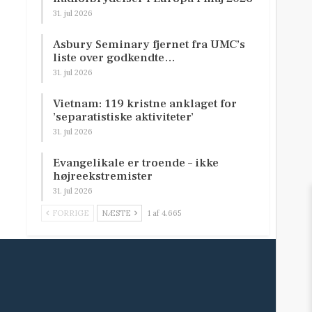
31. jul 2026
Asbury Seminary fjernet fra UMC’s
liste over godkendte…
31. jul 2026
Vietnam: 119 kristne anklaget for
’separatistiske aktiviteter’
31. jul 2026
Evangelikale er troende – ikke
højreekstremister
31. jul 2026
FORRIGE
NÆSTE
1 af 4.665