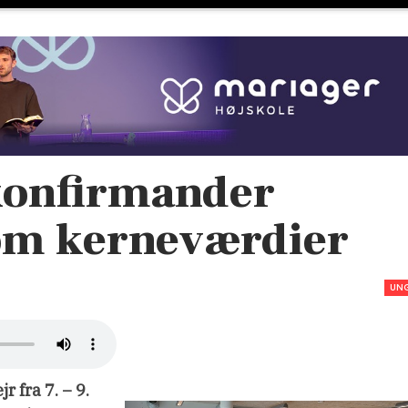
onfirmander
 om kerneværdier
UN
 fra 7. – 9.