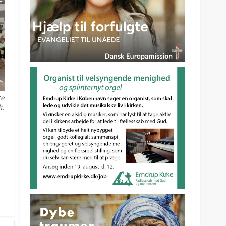
ge
k.