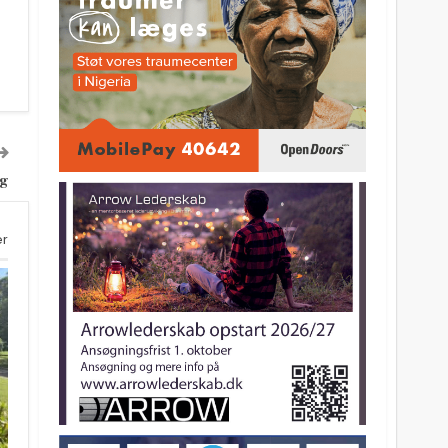
ng
er