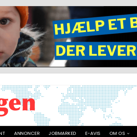
NT
ANNONCER
JOBMARKED
E-AVIS
OM OS