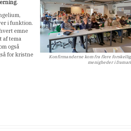
Herning.
angelium,
er i funktion.
 hvert emne
t af tema
som også
gså for kristne
Konfirmanderne kom fra flere forskelli
menigheder i Damar