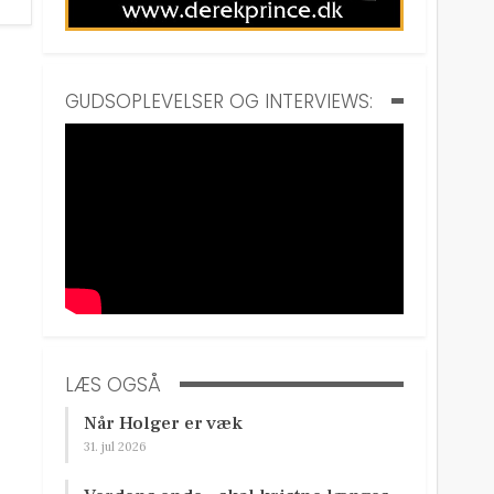
GUDSOPLEVELSER OG INTERVIEWS:
LÆS OGSÅ
Når Holger er væk
31. jul 2026