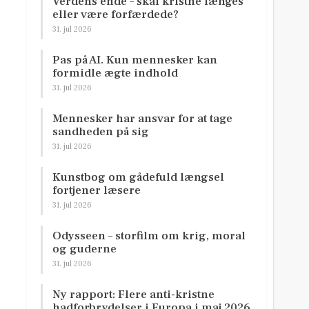
Verdens ende – skal kristne længes
eller være forfærdede?
31. jul 2026
Pas på AI. Kun mennesker kan
formidle ægte indhold
31. jul 2026
Mennesker har ansvar for at tage
sandheden på sig
31. jul 2026
Kunstbog om gådefuld længsel
fortjener læsere
31. jul 2026
Odysseen – storfilm om krig, moral
og guderne
31. jul 2026
Ny rapport: Flere anti-kristne
hadforbrydelser i Europa i maj 2026