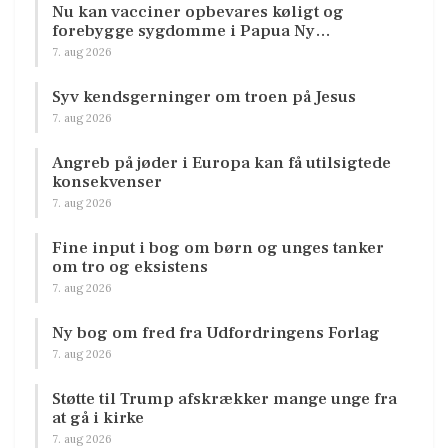
Nu kan vacciner opbevares køligt og
forebygge sygdomme i Papua Ny…
7. aug 2026
Syv kendsgerninger om troen på Jesus
7. aug 2026
Angreb på jøder i Europa kan få utilsigtede
konsekvenser
7. aug 2026
Fine input i bog om børn og unges tanker
om tro og eksistens
7. aug 2026
Ny bog om fred fra Udfordringens Forlag
7. aug 2026
Støtte til Trump afskrækker mange unge fra
at gå i kirke
7. aug 2026