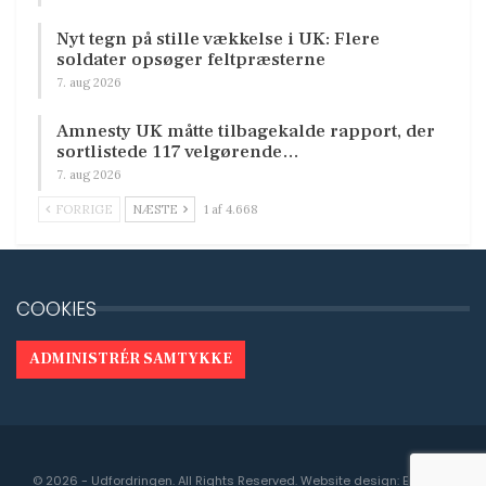
Nyt tegn på stille vækkelse i UK: Flere
soldater opsøger feltpræsterne
7. aug 2026
Amnesty UK måtte tilbagekalde rapport, der
sortlistede 117 velgørende…
7. aug 2026
FORRIGE
NÆSTE
1 af 4.668
COOKIES
ADMINISTRÉR SAMTYKKE
© 2026 - Udfordringen. All Rights Reserved.
Website design:
Engedal