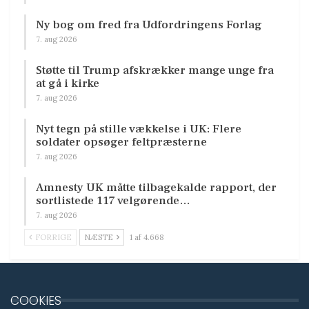
Ny bog om fred fra Udfordringens Forlag
7. aug 2026
Støtte til Trump afskrækker mange unge fra
at gå i kirke
7. aug 2026
Nyt tegn på stille vækkelse i UK: Flere
soldater opsøger feltpræsterne
7. aug 2026
Amnesty UK måtte tilbagekalde rapport, der
sortlistede 117 velgørende…
7. aug 2026
FORRIGE
NÆSTE
1 af 4.668
COOKIES