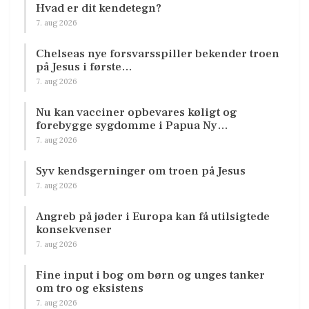
Hvad er dit kendetegn?
7. aug 2026
Chelseas nye forsvarsspiller bekender troen
på Jesus i første…
7. aug 2026
Nu kan vacciner opbevares køligt og
forebygge sygdomme i Papua Ny…
7. aug 2026
Syv kendsgerninger om troen på Jesus
7. aug 2026
Angreb på jøder i Europa kan få utilsigtede
konsekvenser
7. aug 2026
Fine input i bog om børn og unges tanker
om tro og eksistens
7. aug 2026