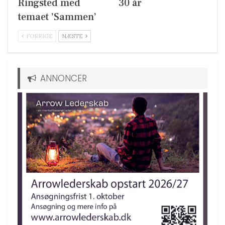
Ringsted med
30 år
temaet ’Sammen’
FORRIGE
NÆSTE
ANNONCER