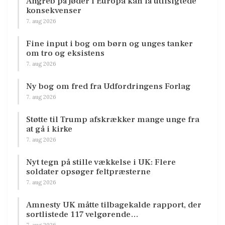
Angreb på jøder i Europa kan få utilsigtede
konsekvenser
7. aug 2026
Fine input i bog om børn og unges tanker
om tro og eksistens
7. aug 2026
Ny bog om fred fra Udfordringens Forlag
7. aug 2026
Støtte til Trump afskrækker mange unge fra
at gå i kirke
7. aug 2026
Nyt tegn på stille vækkelse i UK: Flere
soldater opsøger feltpræsterne
7. aug 2026
Amnesty UK måtte tilbagekalde rapport, der
sortlistede 117 velgørende…
7. aug 2026