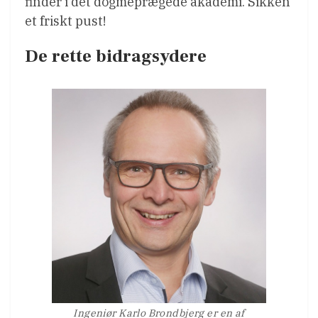
finder i det dogmeprægede akademi. Sikken
et friskt pust!
De rette bidragsydere
Ingeniør Karlo Brondbjerg er en af