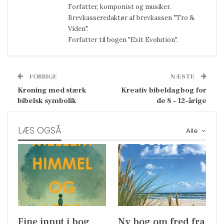
Forfatter, komponist og musiker.
Brevkasseredaktør af brevkassen "Tro &
Viden".
Forfatter til bogen "Exit Evolution".
FORRIGE
NÆSTE
Kroning med stærk
Kreativ bibeldagbog for
bibelsk symbolik
de 8 – 12-årige
LÆS OGSÅ
Alle
Fine input i bog
Ny bog om fred fra