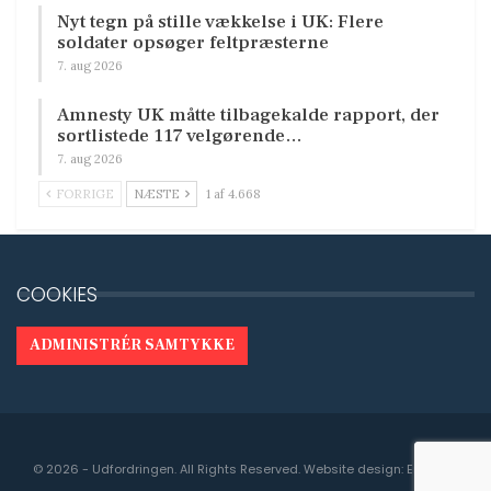
Nyt tegn på stille vækkelse i UK: Flere
soldater opsøger feltpræsterne
7. aug 2026
Amnesty UK måtte tilbagekalde rapport, der
sortlistede 117 velgørende…
7. aug 2026
FORRIGE
NÆSTE
1 af 4.668
COOKIES
ADMINISTRÉR SAMTYKKE
© 2026 - Udfordringen. All Rights Reserved.
Website design:
Engedal