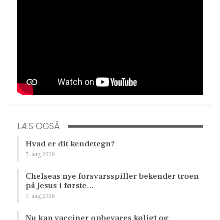
LÆS OGSÅ
Hvad er dit kendetegn?
7. aug 2026
Chelseas nye forsvarsspiller bekender troen
på Jesus i første…
7. aug 2026
Nu kan vacciner opbevares køligt og