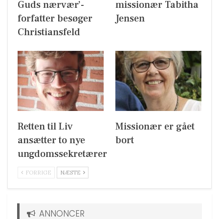
Guds nærvær’-
missionær Tabitha
forfatter besøger
Jensen
Christiansfeld
Retten til Liv
Missionær er gået
ansætter to nye
bort
ungdomssekretærer
FORRIGE
NÆSTE
ANNONCER