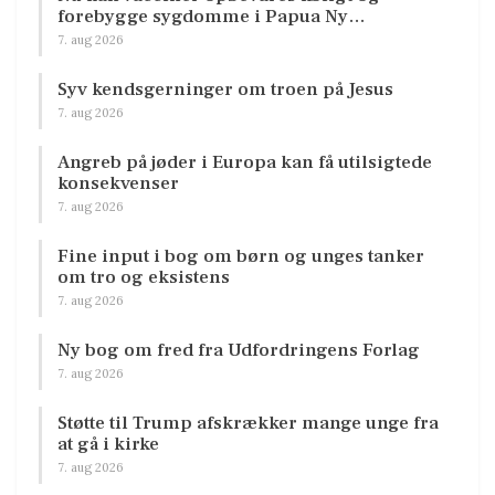
forebygge sygdomme i Papua Ny…
7. aug 2026
Syv kendsgerninger om troen på Jesus
7. aug 2026
Angreb på jøder i Europa kan få utilsigtede
konsekvenser
7. aug 2026
Fine input i bog om børn og unges tanker
om tro og eksistens
7. aug 2026
Ny bog om fred fra Udfordringens Forlag
7. aug 2026
Støtte til Trump afskrækker mange unge fra
at gå i kirke
7. aug 2026