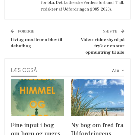
for bl.a. Det Lutherske Verdensforbund. Tidl.
redaktør af Udfordringen (1985-2023).
FORRIGE
NÆSTE
Livtag med troen blev til
Video-vidnesbyrd på
debutbog
tryk er en stor
opmuntring til alle
LÆS OGSÅ
Alle
Fine input i bog
Ny bog om fred fra
om børn og unges
Udfordringens