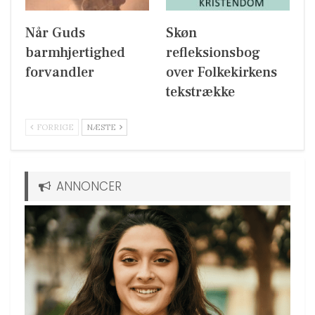
Når Guds
Skøn
barmhjertighed
refleksionsbog
forvandler
over Folkekirkens
tekstrække
FORRIGE
NÆSTE
ANNONCER