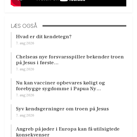
LÆS OGSÅ
Hvad er dit kendetegn?
7. aug 2026
Chelseas nye forsvarsspiller bekender troen
på Jesus i første…
7. aug 2026
Nu kan vacciner opbevares køligt og
forebygge sygdomme i Papua Ny…
7. aug 2026
Syv kendsgerninger om troen på Jesus
7. aug 2026
Angreb på jøder i Europa kan få utilsigtede
konsekvenser