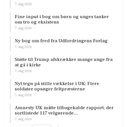
7. aug 2026
Fine input i bog om børn og unges tanker
om tro og eksistens
7. aug 2026
Ny bog om fred fra Udfordringens Forlag
7. aug 2026
Støtte til Trump afskrækker mange unge fra
at gå i kirke
7. aug 2026
Nyt tegn på stille vækkelse i UK: Flere
soldater opsøger feltpræsterne
7. aug 2026
Amnesty UK måtte tilbagekalde rapport, der
sortlistede 117 velgørende…
7. aug 2026