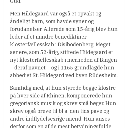
Gud.
Men Hildegaard var også et opvakt og
åndeligt barn, som havde syner og
forudanelser. Allerede som 15-årig blev hun
leder af et mindre benediktiner
klosterfællesskab i Disibodenberg. Meget
senere, som 52-årig, stiftede Hildegaard et
nyt klosterfællesskab i nærheden af Bingen
– deraf navnet – og i 1165 grundlagde hun
abbediet St. Hildegard ved byen Rüdesheim.
Samtidig med, at hun styrede begge klostre
på hver side af Rhinen, komponerede hun
gregoriansk musik og skrev små bøger. Hun
skrev også breve til bl.a. den tids pave og
andre indflydelsesrige mænd. Hun anses
derfor som en af de mest betydningsfulde