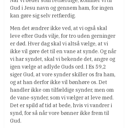
Når vi beder som retfærdige, kommer vi til
Gud i Jesu navn og gennem ham, for ingen
kan gøre sig selv retfærdig.
Men det ændrer ikke ved, at vi også skal
leve efter Guds vilje, for tro uden gerninger
er død. Hver dag skal vi altså vælge, at vi
ikke vil gøre det til en vane at synde. Og når
vi har syndet, skal vi bekende det, angre og
igen vælge at adlyde Guds ord. I Es 59,2
siger Gud, at vore synder skiller os fra ham,
og at han derfor ikke vil bønhøre os. Det
handler ikke om tilfældige synder, men om
de vane-synder, som vi vælger at leve med.
Det er spild af tid at bede, hvis vi vandrer i
synd, for så når vore bønner ikke frem til
Gud.