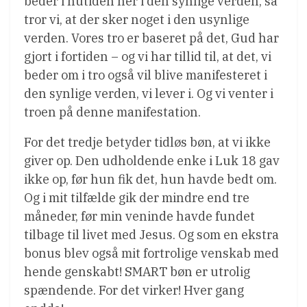
beder i nutiden her i den synlige verden, så
tror vi, at der sker noget i den usynlige
verden. Vores tro er baseret på det, Gud har
gjort i fortiden – og vi har tillid til, at det, vi
beder om i tro også vil blive manifesteret i
den synlige verden, vi lever i. Og vi venter i
troen på denne manifestation.
For det tredje betyder tidløs bøn, at vi ikke
giver op. Den udholdende enke i Luk 18 gav
ikke op, før hun fik det, hun havde bedt om.
Og i mit tilfælde gik der mindre end tre
måneder, før min veninde havde fundet
tilbage til livet med Jesus. Og som en ekstra
bonus blev også mit fortrolige venskab med
hende genskabt! SMART bøn er utrolig
spændende. For det virker! Hver gang