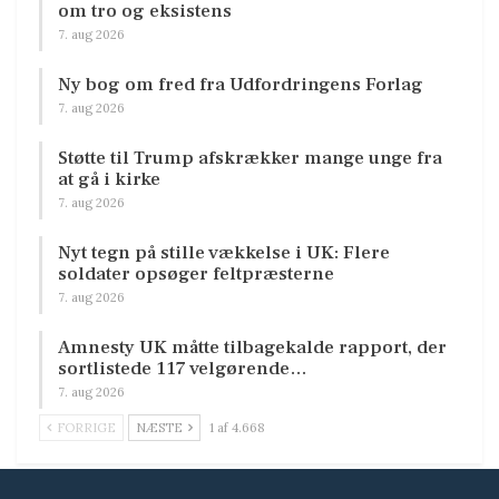
om tro og eksistens
7. aug 2026
Ny bog om fred fra Udfordringens Forlag
7. aug 2026
Støtte til Trump afskrækker mange unge fra
at gå i kirke
7. aug 2026
Nyt tegn på stille vækkelse i UK: Flere
soldater opsøger feltpræsterne
7. aug 2026
Amnesty UK måtte tilbagekalde rapport, der
sortlistede 117 velgørende…
7. aug 2026
FORRIGE
NÆSTE
1 af 4.668