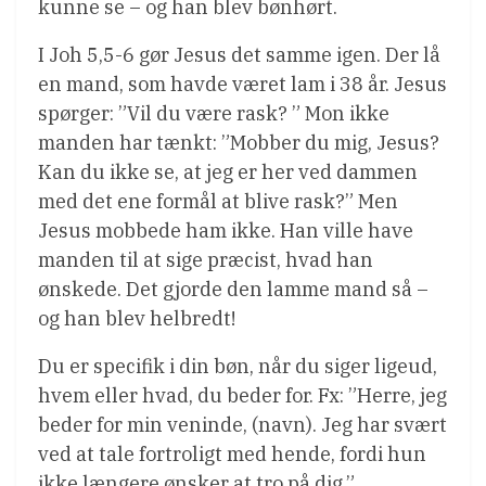
kunne se – og han blev bønhørt.
I Joh 5,5-6 gør Jesus det samme igen. Der lå
en mand, som havde været lam i 38 år. Jesus
spørger: ”Vil du være rask? ” Mon ikke
manden har tænkt: ”Mobber du mig, Jesus?
Kan du ikke se, at jeg er her ved dammen
med det ene formål at blive rask?” Men
Jesus mobbede ham ikke. Han ville have
manden til at sige præcist, hvad han
ønskede. Det gjorde den lamme mand så –
og han blev helbredt!
Du er specifik i din bøn, når du siger ligeud,
hvem eller hvad, du beder for. Fx: ”Herre, jeg
beder for min veninde, (navn). Jeg har svært
ved at tale fortroligt med hende, fordi hun
ikke længere ønsker at tro på dig.”