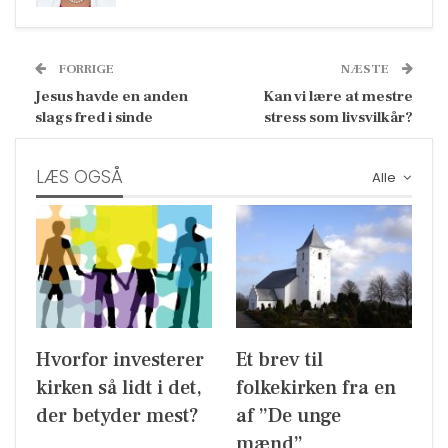
FORRIGE
NÆSTE
Jesus havde en anden
Kan vi lære at mestre
slags fred i sinde
stress som livsvilkår?
LÆS OGSÅ
Alle
Hvorfor investerer
Et brev til
kirken så lidt i det,
folkekirken fra en
der betyder mest?
af ”De unge
mænd”