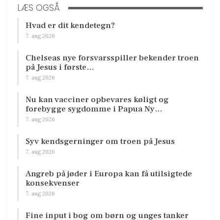
LÆS OGSÅ
Hvad er dit kendetegn?
7. aug 2026
Chelseas nye forsvarsspiller bekender troen
på Jesus i første…
7. aug 2026
Nu kan vacciner opbevares køligt og
forebygge sygdomme i Papua Ny…
7. aug 2026
Syv kendsgerninger om troen på Jesus
7. aug 2026
Angreb på jøder i Europa kan få utilsigtede
konsekvenser
7. aug 2026
Fine input i bog om børn og unges tanker