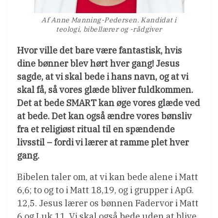
Af Anne Manning-Pedersen. Kandidat i
teologi, bibellærer og -rådgiver
Hvor ville det bare være fantastisk, hvis
dine bønner blev hørt hver gang! Jesus
sagde, at vi skal bede i hans navn, og at vi
skal få, så vores glæde bliver fuldkommen.
Det at bede SMART kan øge vores glæde ved
at bede. Det kan også ændre vores bønsliv
fra et religiøst ritual til en spændende
livsstil – fordi vi lærer at ramme plet hver
gang.
Bibelen taler om, at vi kan bede alene i Matt
6,6; to og to i Matt 18,19, og i grupper i ApG.
12,5. Jesus lærer os bønnen Fadervor i Matt
6 og Luk 11. Vi skal også bede uden at blive