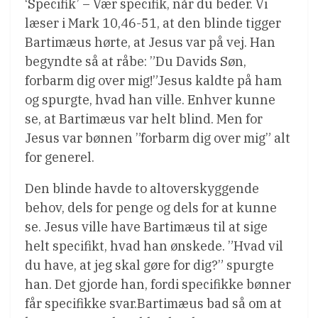
‘Specifik’ – Vær specifik, når du beder. Vi
læser i Mark 10,46-51, at den blinde tigger
Bartimæus hørte, at Jesus var på vej. Han
begyndte så at råbe: ”Du Davids Søn,
forbarm dig over mig!”Jesus kaldte på ham
og spurgte, hvad han ville. Enhver kunne
se, at Bartimæus var helt blind. Men for
Jesus var bønnen ”forbarm dig over mig” alt
for generel.
Den blinde havde to altoverskyggende
behov, dels for penge og dels for at kunne
se. Jesus ville have Bartimæus til at sige
helt specifikt, hvad han ønskede. ”Hvad vil
du have, at jeg skal gøre for dig?” spurgte
han. Det gjorde han, fordi specifikke bønner
får specifikke svar.Bartimæus bad så om at