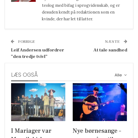
teolog med bifag i sprogvidenskab, og er
desuden kendt på redaktionen som en
kvinde, der har let til latter.
FORRIGE
NÆSTE
Leif Andersen udfordrer
At tale sandhed
”den tredje tvivl”
LÆS OGSÅ
Alle
I Mariager var
Nye børnesange –