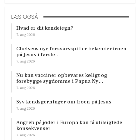
LÆS OGSÅ
Hvad er dit kendetegn?
7. aug 2026
Chelseas nye forsvarsspiller bekender troen
på Jesus i første…
7. aug 2026
Nu kan vacciner opbevares køligt og
forebygge sygdomme i Papua Ny…
7. aug 2026
Syv kendsgerninger om troen på Jesus
7. aug 2026
Angreb på jøder i Europa kan få utilsigtede
konsekvenser
7. aug 2026