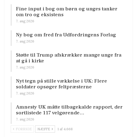
Fine input i bog om børn og unges tanker
om tro og eksistens
7. aug 2026
Ny bog om fred fra Udfordringens Forlag
7. aug 2026
Støtte til Trump afskrækker mange unge fra
at gå i kirke
7. aug 2026
Nyt tegn på stille vækkelse i UK: Flere
soldater opsøger feltpræsterne
7. aug 2026
Amnesty UK måtte tilbagekalde rapport, der
sortlistede 117 velgørende…
7. aug 2026
FORRIGE
NÆSTE
1 af 4.668