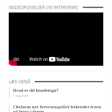
GUDSOPLEVELSER OG INTERVIEWS:
LÆS OGSÅ
Hvad er dit kendetegn?
7. aug 2026
Chelseas nye forsvarsspiller bekender troen
på Jesus i første…