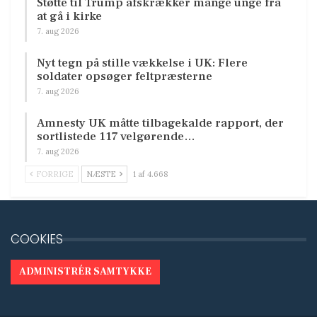
Støtte til Trump afskrækker mange unge fra
at gå i kirke
7. aug 2026
Nyt tegn på stille vækkelse i UK: Flere
soldater opsøger feltpræsterne
7. aug 2026
Amnesty UK måtte tilbagekalde rapport, der
sortlistede 117 velgørende…
7. aug 2026
FORRIGE
NÆSTE
1 af 4.668
COOKIES
ADMINISTRÉR SAMTYKKE