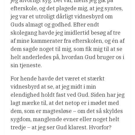
jeg alvorligt syg. Det var, mens jeg gik på
efterskole, og det plagede mig, at jeg syntes,
jeg var et utroligt dårligt vidnesbyrd om
Guds almagt og godhed. Efter endt
skolegang havde jeg imidlertid besøg af tre
af mine kammerater fra efterskolen, og én af
dem sagde noget til mig, som fik mig til at se
helt anderledes på, hvordan Gud bruger os i
sin tjeneste.
For hende havde det været et stærkt
vidnesbyrd at se, at jeg midt i min
elendighed holdt fast ved Gud. Siden har jeg
lagt mærke til, at det netop er i mødet med
dem, som er magtesløse – om det så skyldes
sygdom, manglende evner eller noget helt
tredje – at jeg ser Gud klarest. Hvorfor?