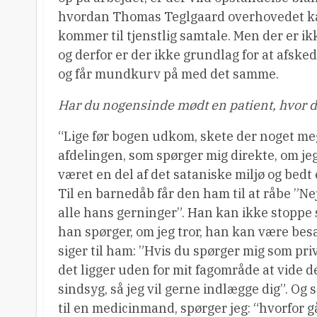
hvordan Thomas Teglgaard overhovedet ka
kommer til tjenstlig samtale. Men der er i
og derfor er der ikke grundlag for at afske
og får mundkurv på med det samme.
Har du nogensinde mødt en patient, hvor
“Lige før bogen udkom, skete der noget me
afdelingen, som spørger mig direkte, om jeg
været en del af det sataniske miljø og bedt
Til en barnedåb får den ham til at råbe ”N
alle hans gerninger”. Han kan ikke stoppe 
han spørger, om jeg tror, han kan være besa
siger til ham: ”Hvis du spørger mig som pri
det ligger uden for mit fagområde at vide det
sindsyg, så jeg vil gerne indlægge dig”. Og så
til en medicinmand, spørger jeg: “hvorfor g