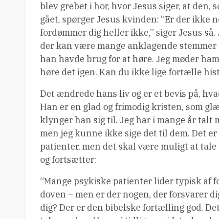
blev grebet i hor, hvor Jesus siger, at den, s
gået, spørger Jesus kvinden: ”Er der ikke n
fordømmer dig heller ikke,” siger Jesus så. 
der kan være mange anklagende stemmer in
han havde brug for at høre. Jeg møder ham ig
høre det igen. Kan du ikke lige fortælle his
Det ændrede hans liv og er et bevis på, h
Han er en glad og frimodig kristen, som glæd
klynger han sig til. Jeg har i mange år tal
men jeg kunne ikke sige det til dem. Det er 
patienter, men det skal være muligt at tal
og fortsætter:
“Mange psykiske patienter lider typisk af f
doven – men er der nogen, der forsvarer d
dig? Der er den bibelske fortælling god. D