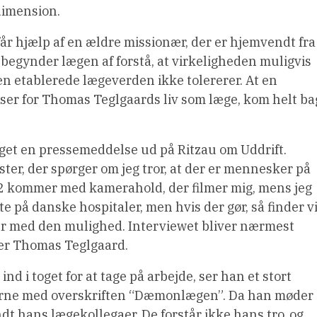
dimension.
år hjælp af en ældre missionær, der er hjemvendt fra
, begynder lægen af forstå, at virkeligheden muligvis
 etablerede lægeverden ikke tolererer. At en
nser for Thomas Teglgaards liv som læge, kom helt ba
aget en pressemeddelse ud på Ritzau om Uddrift.
ster, der spørger om jeg tror, at der er mennesker på
TV2 kommer med kamerahold, der filmer mig, mens jeg
tte på danske hospitaler, men hvis der gør, så finder v
erer med den mulighed. Interviewet bliver nærmest
ler Thomas Teglgaard.
 i toget for at tage på arbejde, ser han et stort
viserne med overskriften “Dæmonlægen”. Da han møder
ndt hans lægekollegaer. De forstår ikke hans tro, og