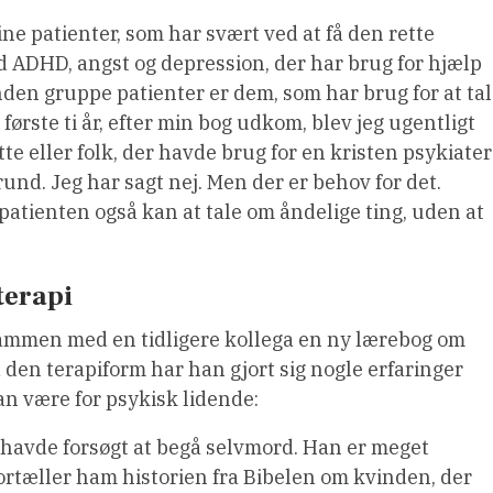
ne patienter, som har svært ved at få den rette
 ADHD, angst og depression, der har brug for hjælp
nden gruppe patienter er dem, som har brug for at ta
 første ti år, efter min bog udkom, blev jeg ugentligt
tte eller folk, der havde brug for en kristen psykiater
grund. Jeg har sagt nej. Men der er behov for det.
patienten også kan at tale om åndelige ting, uden at
terapi
ammen med en tidligere kollega en ny lærebog om
 den terapiform har han gjort sig nogle erfaringer
an være for psykisk lidende:
 havde forsøgt at begå selvmord. Han er meget
 fortæller ham historien fra Bibelen om kvinden, der