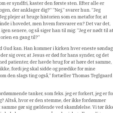
om er syndfri, kaster den første sten. Efter alle er
ogen, der anklager dig?” ”Nej,” svarer hun. ”Jeg
Jeg plejer at bruge historien som en metafor for, at
de i hovedet, men hvem forsvarer en? Det var det,
en senere, og så siger han til mig: ”Jeg er nødt til a
torien en gang til?”
vad Gud kan. Han kommer i kirken hver eneste søndag
er sig over, at Jesus er død for hans synder, og det
t med patienter, der havde brug for at høre det samme,
ikke, fordi jeg skal sidde og prædike for mine
e om den slags ting også,” fortæller Thomas Teglgaard
ordømmende tanker, som feks. jeg er forkert, jeg er fo
ig? Altså, hvor er den stemme, der ikke fordømmer
et samme gør sig gældende ved skamfølelse. Vi tør ikk