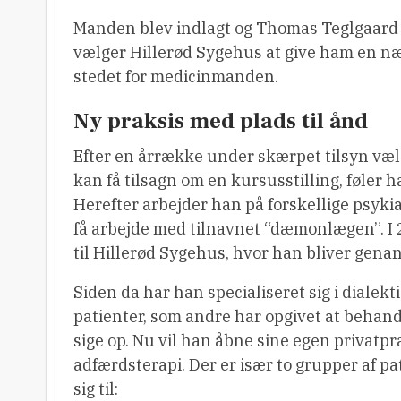
Manden blev indlagt og Thomas Teglgaard ha
vælger Hillerød Sygehus at give ham en næs
stedet for medicinmanden.
Ny praksis med plads til ånd
Efter en årrække under skærpet tilsyn væl
kan få tilsagn om en kursusstilling, føler 
Herefter arbejder han på forskellige psykia
få arbejde med tilnavnet “dæmonlægen”. I 
til Hillerød Sygehus, hvor han bliver genan
Siden da har han specialiseret sig i dialek
patienter, som andre har opgivet at behand
sige op. Nu vil han åbne sine egen privatpra
adfærdsterapi. Der er især to grupper af 
sig til: