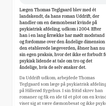
Lægen Thomas Teglgaard blev med ét
landskendt, da hans roman Uddrift, der
handler om en dæmonbesat kvinde på
psykiatrisk afdeling, udkom i 2004. Efter
han i en lang årrække har mødt modstand
og fordomme over den åndelige dimension 
den etablerede lægeverden, åbner han nu
sin egen praksis, hvor det ikke er forbudt f
psykisk lidende at tale om tro og det
åndelige, hvis de selv ønsker det.
Da Uddrift udkom, arbejdede Thomas
Teglgaard som læge på psykiatrisk afdelin
på Hillerød Sygehus. I sin fritid skrev han
romaner og fik en ide til et plot om en kvin
viser sig at være dæmonbesat og ikke psyk