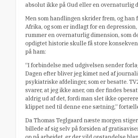
absolut ikke på Gud eller en overnaturlig 
Men som handlingen skrider frem, og han f
Afrika, og som er indlagt for en depression
rummer en overnaturlig dimension, som den
opdigtet historie skulle få store konsekve
på ham:
“I forbindelse med udgivelsen sender forl
Dagen efter bliver jeg kimet ned af journali
psykiatriske afdelinger, som er besatte. 
svarer, at jeg ikke aner, om der findes besa
aldrig ud af det, fordi man slet ikke oper
klippet ned til denne ene sætning,” fortæl
Da Thomas Teglgaard næste morgen stiger ind
billede af sig selv på forsiden af gratisa
op på arbejdet, er der vild opstandelse bla