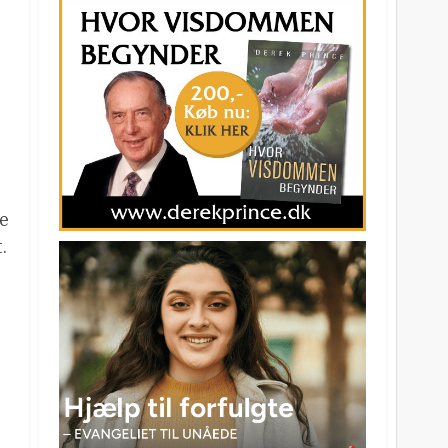
n
de
.