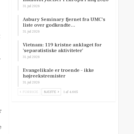
31. jul 2026
Asbury Seminary fjernet fra UMC’s
liste over godkendte…
31. jul 2026
t
Vietnam: 119 kristne anklaget for
’separatistiske aktiviteter’
.
31. jul 2026
Evangelikale er troende – ikke
højreekstremister
31. jul 2026
FORRIGE
NÆSTE
1 af 4.665
r
e