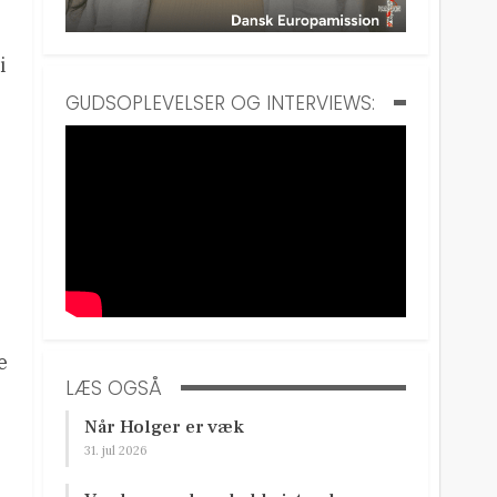
i
GUDSOPLEVELSER OG INTERVIEWS:
e
LÆS OGSÅ
Når Holger er væk
31. jul 2026