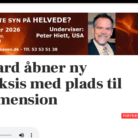
rd åbner ny
ksis med plads til
imension
PORTRÆ