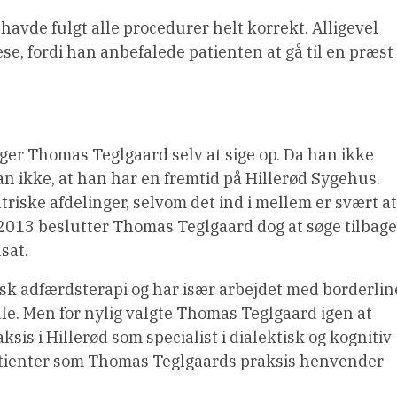
vde fulgt alle procedurer helt korrekt. Alligevel
e, fordi han anbefalede patienten at gå til en præst 
ger Thomas Teglgaard selv at sige op. Da han ikke
han ikke, at han har en fremtid på Hillerød Sygehus.
triske afdelinger, selvom det ind i mellem er svært at
2013 beslutter Thomas Teglgaard dog at søge tilbage
sat.
tisk adfærdsterapi og har især arbejdet med borderlin
le. Men for nylig valgte Thomas Teglgaard igen at
ksis i Hillerød som specialist i dialektisk og kognitiv
patienter som Thomas Teglgaards praksis henvender