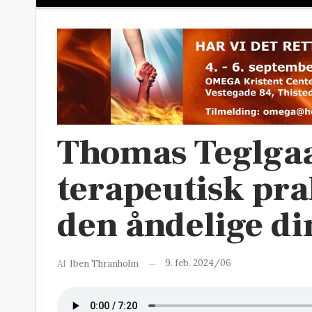
Thomas Teglgaa
terapeutisk pra
den åndelige d
9. feb. 2024/06
Af
Iben Thranholm