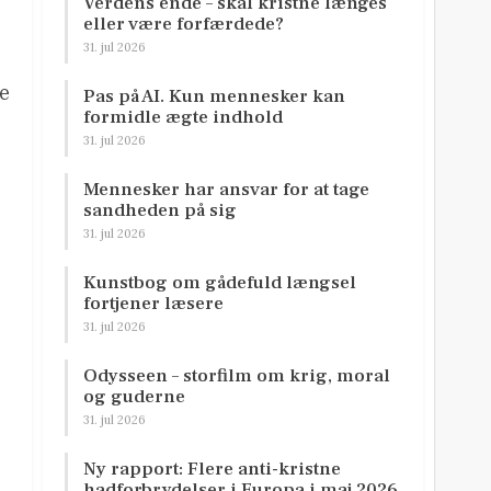
Verdens ende – skal kristne længes
eller være forfærdede?
31. jul 2026
le
Pas på AI. Kun mennesker kan
formidle ægte indhold
31. jul 2026
Mennesker har ansvar for at tage
sandheden på sig
31. jul 2026
Kunstbog om gådefuld længsel
fortjener læsere
31. jul 2026
Odysseen – storfilm om krig, moral
og guderne
31. jul 2026
Ny rapport: Flere anti-kristne
hadforbrydelser i Europa i maj 2026