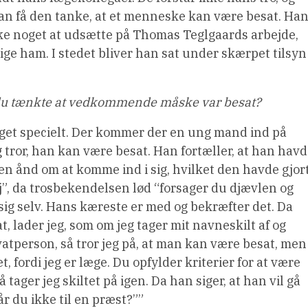
n få den tanke, at et menneske kan være besat. Ha
kke noget at udsætte på Thomas Teglgaards arbejde,
dige ham. I stedet bliver han sat under skærpet tilsyn
 du tænkte at vedkommende måske var besat?
get specielt. Der kommer der en ung mand ind på
 tror, han kan være besat. Han fortæller, at han hav
 en ånd om at komme ind i sig, hvilket den havde gjort
ej”, da trosbekendelsen lød “forsager du djævlen og
sig selv. Hans kæreste er med og bekræfter det. Da
t, lader jeg, som om jeg tager mit navneskilt af og
vatperson, så tror jeg på, at man kan være besat, men
, fordi jeg er læge. Du opfylder kriterier for at være
 tager jeg skiltet på igen. Da han siger, at han vil gå
år du ikke til en præst?””