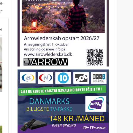
!”
er