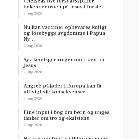
Chelseas nye forsvarsspiller
bekender troen på Jesus i første…
7. aug 2026
Nu kan vacciner opbevares køligt
og forebygge sygdomme i Papua
Ny…
7. aug 2026
Syv kendsgerninger om troen på
Jesus
7. aug 2026
Angreb på jøder i Europa kan få
utilsigtede konsekvenser
7. aug 2026
Fine input i bog om børn og unges
tanker om tro og eksistens
7. aug 2026
Ny bog om fred fra Udfordringens