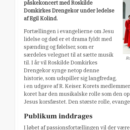
påskekoncert med Roskilde
Domkirkes Drengekor under ledelse
af Egil Kolind.
Fortællingen i evangelierne om Jesu
lidelse og død er et drama fyldt med
spænding og følelser, som er
særdeles velegnet til at sætte musik
Ro
til. I år vil Roskilde Domkirkes
Drengekor synge netop denne
historie, som udspiller sig langfredag,
i en udgave af R. Keiser. Korets medlemmer 
koret har den musikalske rolle som den oph
Jesus korsfæstet. Den største rolle, evange
Publikum inddrages
I løbet af passionsfortællingen vil der være