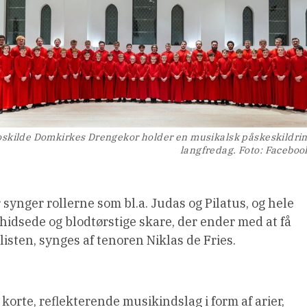
skilde Domkirkes Drengekor holder en musikalsk påskeskildri
langfredag. Foto: Faceboo
synger rollerne som bl.a. Judas og Pilatus, og hele
idsede og blodtørstige skare, der ender med at få
listen, synges af tenoren Niklas de Fries.
 korte, reflekterende musikindslag i form af arier,