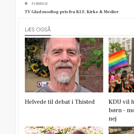
FORRIGE
TV Glad modtog pris fra KLF, Kirke & Medier
LÆS OGSÅ
Helvede til debat i Thisted
KDU vil 
børn – mo
nej