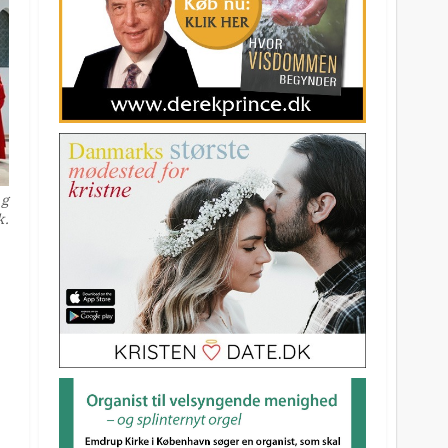
ng
k.