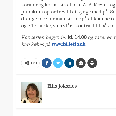
koraler og kormusik af bl.a. W. A. Mozart o
publikum opfordres til at synge med på. S
drengekoret er man sikker på at komme i d
og eftertanke, som står i kontrast til påske
Koncerten begynder
kl. 14.00
og varer en 
kan købes på
www.billetto.dk
Del
Eilis Jokszies