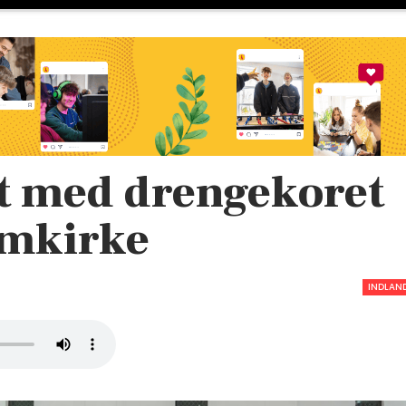
t med drengekoret
omkirke
INDLAN