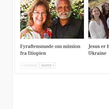
Fyraftensmøde om mission
Jesus er 
fra Etiopien
Ukraine
FORRIGE
NÆSTE