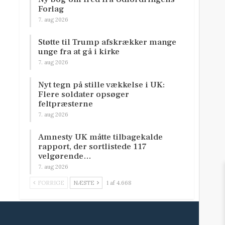
Forlag
7. aug 2026
Støtte til Trump afskrækker mange
unge fra at gå i kirke
7. aug 2026
Nyt tegn på stille vækkelse i UK:
Flere soldater opsøger
feltpræsterne
7. aug 2026
Amnesty UK måtte tilbagekalde
rapport, der sortlistede 117
velgørende…
7. aug 2026
FORRIGE
NÆSTE
1 af 4.668