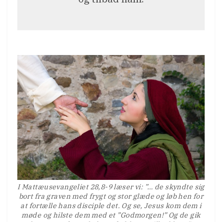
I Mattæusevangeliet 28,8-9 læser vi: ”… de skyndte sig
bort fra graven med frygt og stor glæde og løb hen for
at fortælle hans disciple det. Og se, Jesus kom dem i
møde og hilste dem med et ”Godmorgen!” Og de gik