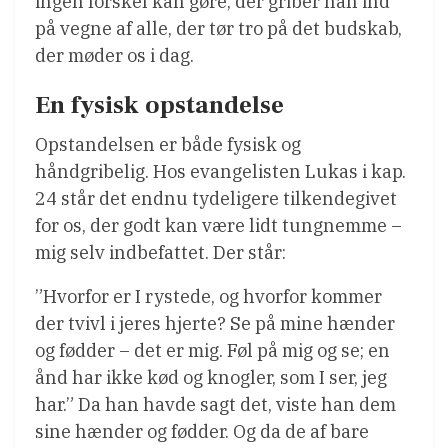
ingen forskel kan gøre, der griber han ind
på vegne af alle, der tør tro på det budskab,
der møder os i dag.
En fysisk opstandelse
Opstandelsen er både fysisk og
håndgribelig. Hos evangelisten Lukas i kap.
24 står det endnu tydeligere tilkendegivet
for os, der godt kan være lidt tungnemme –
mig selv indbefattet. Der står:
”Hvorfor er I rystede, og hvorfor kommer
der tvivl i jeres hjerte? Se på mine hænder
og fødder – det er mig. Føl på mig og se; en
ånd har ikke kød og knogler, som I ser, jeg
har.” Da han havde sagt det, viste han dem
sine hænder og fødder. Og da de af bare