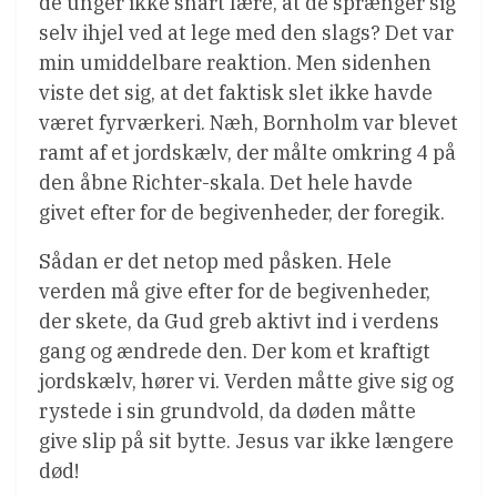
de unger ikke snart lære, at de sprænger sig
selv ihjel ved at lege med den slags? Det var
min umiddelbare reaktion. Men sidenhen
viste det sig, at det faktisk slet ikke havde
været fyrværkeri. Næh, Bornholm var blevet
ramt af et jordskælv, der målte omkring 4 på
den åbne Richter-skala. Det hele havde
givet efter for de begivenheder, der foregik.
Sådan er det netop med påsken. Hele
verden må give efter for de begivenheder,
der skete, da Gud greb aktivt ind i verdens
gang og ændrede den. Der kom et kraftigt
jordskælv, hører vi. Verden måtte give sig og
rystede i sin grundvold, da døden måtte
give slip på sit bytte. Jesus var ikke længere
død!