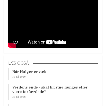
LÆS OGSÅ
Når Holger er væk
31. jul 2026
Verdens ende – skal kristne længes eller
være forfærdede?
31. jul 2026