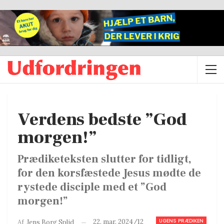
Verdens bedste ”God
morgen!”
Prædiketeksten slutter for tidligt,
for den korsfæstede Jesus mødte de
rystede disciple med et ”God
morgen!”
UGENS PRÆDIKEN
22. mar. 2024/12
Af
Jens Borg Splid