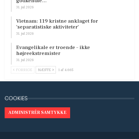
godkendte…
31. jul 2026
Vietnam: 119 kristne anklaget for
’separatistiske aktiviteter’
31. jul 2026
Evangelikale er troende – ikke
højreekstremister
31. jul 2026
FORRIGE
NÆSTE
1 af 4.665
COOKIES
ADMINISTRÉR SAMTYKKE