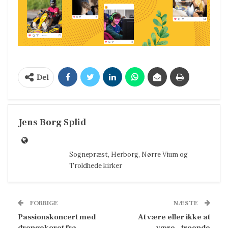
Del
Jens Borg Splid
Sognepræst, Herborg, Nørre Vium og
Troldhede kirker
FORRIGE
NÆSTE
Passionskoncert med
At være eller ikke at
drengekoret fra
være – troende