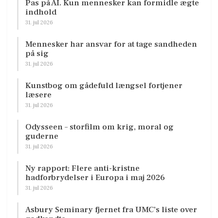
Pas på AI. Kun mennesker kan formidle ægte
indhold
31. jul 2026
Mennesker har ansvar for at tage sandheden
på sig
31. jul 2026
Kunstbog om gådefuld længsel fortjener
læsere
31. jul 2026
Odysseen – storfilm om krig, moral og
guderne
31. jul 2026
Ny rapport: Flere anti-kristne
hadforbrydelser i Europa i maj 2026
31. jul 2026
Asbury Seminary fjernet fra UMC’s liste over