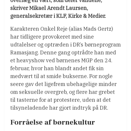
overlæg en vært, som deler vandene,”
skriver Mikael Arendt Laursen,
generalsekretær i KLF, Kirke & Medier.
Karakteren Onkel Reje (alias Mads Gertz)
har tidligere provokeret med sine
udtalelser og optræden i DR’s børneprogram
Ramasjang. Denne gang optrådte han med
et heavyshow ved børnenes MGP den 24.
februar, hvor han blandt andet fik sin
medvært til at smide bukserne. For nogle
seere gav det ligefrem ubehagelige minder
om seksuelle overgreb, og flere har grebet
til tasterne for at protestere, uden at det
tilsyneladende har gjort indtryk på DR.
Forråelse af børnekultur