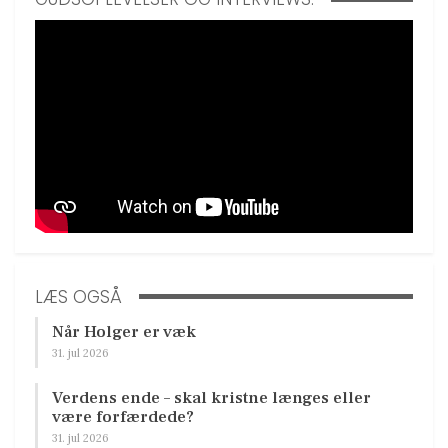
LÆS OGSÅ
Når Holger er væk
31. jul 2026
Verdens ende – skal kristne længes eller
være forfærdede?
31. jul 2026