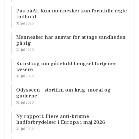
Pas på AI. Kun mennesker kan formidle ægte
indhold
31. jul 2026
Mennesker har ansvar for at tage sandheden
på sig
31. jul 2026
Kunstbog om gådefuld længsel fortjener
læsere
31. jul 2026
Odysseen – storfilm om krig, moral og
guderne
31. jul 2026
Ny rapport: Flere anti-kristne
hadforbrydelser i Europa i maj 2026
31. jul 2026