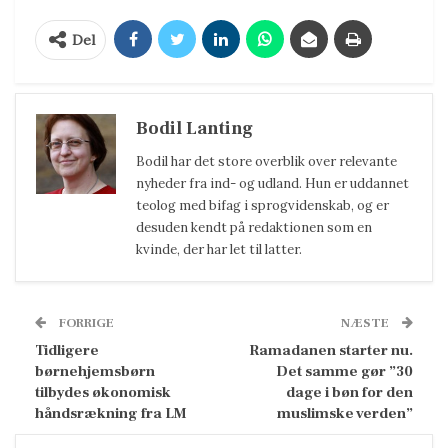
Del
Bodil Lanting
Bodil har det store overblik over relevante
nyheder fra ind- og udland. Hun er uddannet
teolog med bifag i sprogvidenskab, og er
desuden kendt på redaktionen som en
kvinde, der har let til latter.
FORRIGE
NÆSTE
Tidligere
Ramadanen starter nu.
børnehjemsbørn
Det samme gør ”30
tilbydes økonomisk
dage i bøn for den
håndsrækning fra LM
muslimske verden”