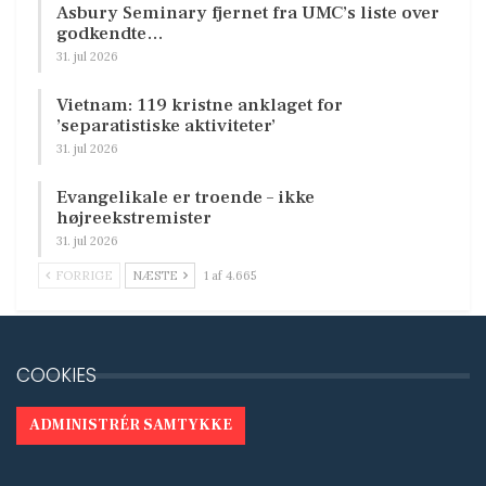
Asbury Seminary fjernet fra UMC’s liste over
godkendte…
31. jul 2026
Vietnam: 119 kristne anklaget for
’separatistiske aktiviteter’
31. jul 2026
Evangelikale er troende – ikke
højreekstremister
31. jul 2026
FORRIGE
NÆSTE
1 af 4.665
COOKIES
ADMINISTRÉR SAMTYKKE