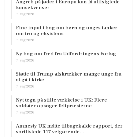
Angreb på jøder i Europa kan få utilsigtede
konsekvenser
7. aug 2026
Fine input i bog om børn og unges tanker
om tro og eksistens
7. aug 2026
Ny bog om fred fra Udfordringens Forlag
7. aug 2026
Støtte til Trump afskrækker mange unge fra
at gå i kirke
7. aug 2026
Nyt tegn på stille vækkelse i UK: Flere
soldater opsøger feltpræsterne
7. aug 2026
Amnesty UK måtte tilbagekalde rapport, der
sortlistede 117 velgørende…