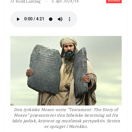
UDLAND
5. apr. 2024/14
Af
Bodil Lanting
Den tyrkiske Moses-serie ”Testament: The Story of
Moses” præsenterer den bibelske beretning ud fra
både jødisk, kristent og muslimsk perspektiv. Serien
er optaget i Marokko.