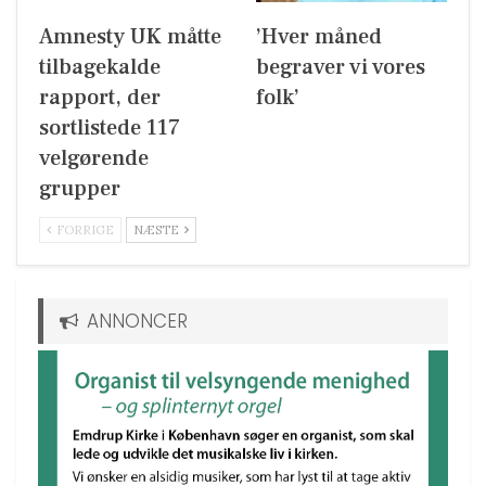
Amnesty UK måtte
’Hver måned
tilbagekalde
begraver vi vores
rapport, der
folk’
sortlistede 117
velgørende
grupper
FORRIGE
NÆSTE
ANNONCER