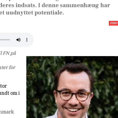
 deres indsats. I denne sammenhæng har
et uudnyttet potentiale.
DEBA
l FN på
nter for
tor
undt om i
anmark