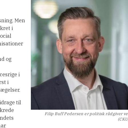
asning. Men
kret i
ocial
nisationer
nd og
esrige i
st i
ægelser.
drage til
nkrede
Filip Buff Pedersen er politisk rådgiver v
undets
(CKU
har