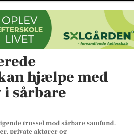
erede
 kan hjælpe med
 i sårbare
igende trussel mod sårbare samfund.
er, private aktører og