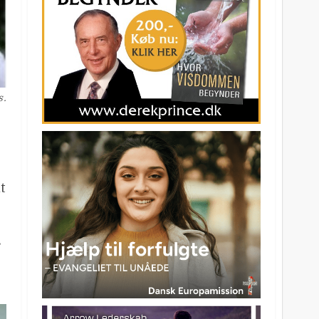
s.
t
r