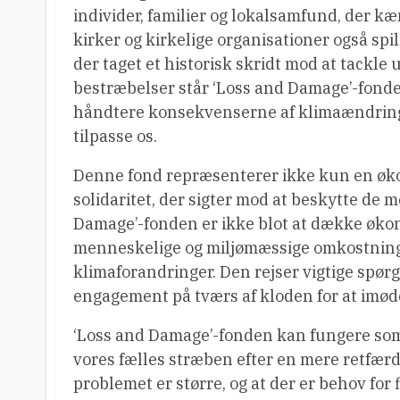
individer, familier og lokalsamfund, der 
kirker og kirkelige organisationer også spi
der taget et historisk skridt mod at tackle 
bestræbelser står ‘Loss and Damage’-fond
håndtere konsekvenserne af klimaændringer,
tilpasse os.
Denne fond repræsenterer ikke kun en økon
solidaritet, der sigter mod at beskytte de
Damage’-fonden er ikke blot at dække øko
menneskelige og miljømæssige omkostninge
klimaforandringer. Den rejser vigtige spør
engagement på tværs af kloden for at imø
‘Loss and Damage’-fonden kan fungere som et
vores fælles stræben efter en mere retfærd
problemet er større, og at der er behov for 