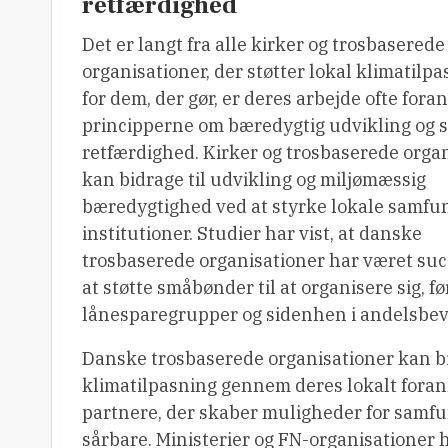
retfærdighed
Det er langt fra alle kirker og trosbaserede
organisationer, der støtter lokal klimatilp
for dem, der gør, er deres arbejde ofte foran
principperne om bæredygtig udvikling og s
retfærdighed. Kirker og trosbaserede orga
kan bidrage til udvikling og miljømæssig
bæredygtighed ved at styrke lokale samfu
institutioner. Studier har vist, at danske
trosbaserede organisationer har været succ
at støtte småbønder til at organisere sig, før
lånesparegrupper og sidenhen i andelsbev
Danske trosbaserede organisationer kan bi
klimatilpasning gennem deres lokalt fora
partnere, der skaber muligheder for samf
sårbare. Ministerier og FN-organisationer 