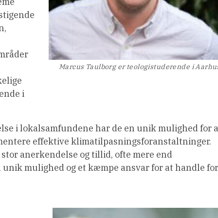
reme
stigende
n,
områder
Marcus Taulborg er teologistuderende i Aarhu
kelige
ende i
lse i lokalsamfundene har de en unik mulighed for a
entere effektive klimatilpasningsforanstaltninger.
stor anerkendelse og tillid, ofte mere end
 unik mulighed og et kæmpe ansvar for at handle fo