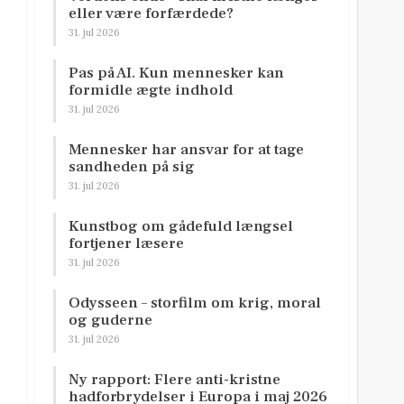
eller være forfærdede?
31. jul 2026
Pas på AI. Kun mennesker kan
formidle ægte indhold
31. jul 2026
Mennesker har ansvar for at tage
sandheden på sig
31. jul 2026
Kunstbog om gådefuld længsel
fortjener læsere
31. jul 2026
Odysseen – storfilm om krig, moral
og guderne
31. jul 2026
Ny rapport: Flere anti-kristne
hadforbrydelser i Europa i maj 2026