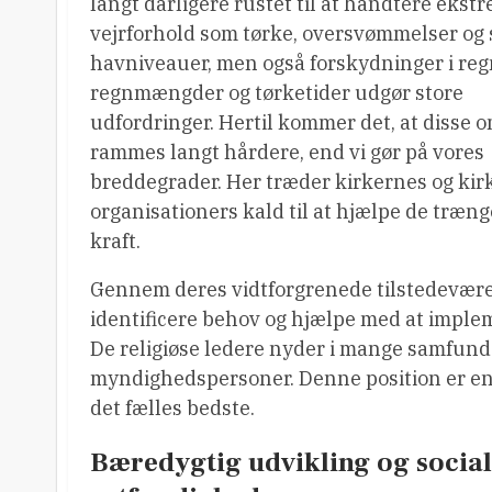
langt dårligere rustet til at håndtere ekst
vejrforhold som tørke, oversvømmelser og 
havniveauer, men også forskydninger i reg
regnmængder og tørketider udgør store
udfordringer. Hertil kommer det, at disse 
rammes langt hårdere, end vi gør på vores
breddegrader. Her træder kirkernes og kir
organisationers kald til at hjælpe de træng
kraft.
Gennem deres vidtforgrenede tilstedevære
identificere behov og hjælpe med at implem
De religiøse ledere nyder i mange samfund 
myndighedspersoner. Denne position er en
det fælles bedste.
Bæredygtig udvikling og social