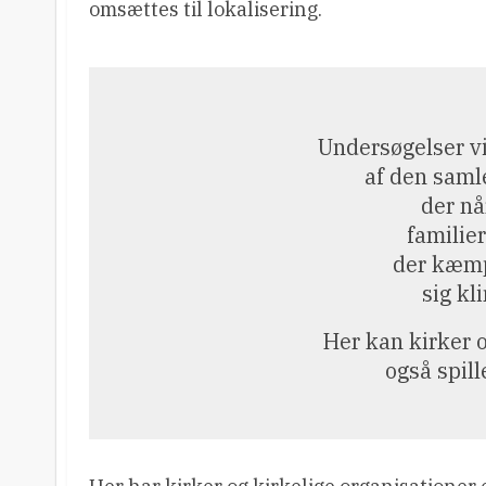
omsættes til lokalisering.
Undersøgelser vi
af den saml
der når
familie
der kæmp
sig k
Her kan kirker o
også spill