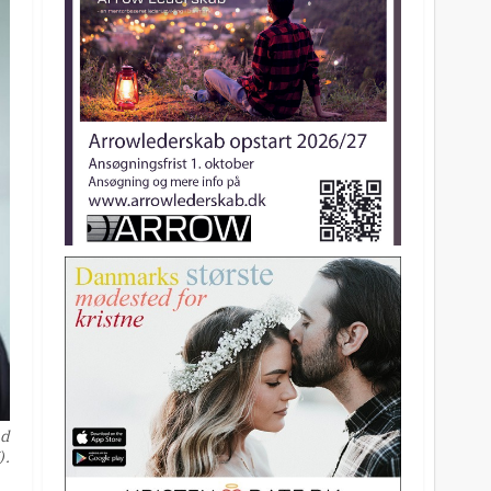
ed
).