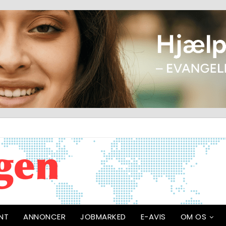
NT
ANNONCER
JOBMARKED
E-AVIS
OM OS