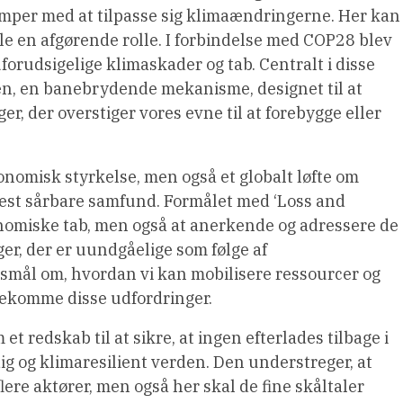
kæmper med at tilpasse sig klimaændringerne. Her kan
lle en afgørende rolle. I forbindelse med COP28 blev
uforudsigelige klimaskader og tab. Centralt i disse
en, en banebrydende mekanisme, designet til at
 der overstiger vores evne til at forebygge eller
omisk styrkelse, men også et globalt løfte om
 mest sårbare samfund. Formålet med ‘Loss and
nomiske tab, men også at anerkende og adressere de
r, der er uundgåelige som følge af
gsmål om, hvordan vi kan mobilisere ressourcer og
dekomme disse udfordringer.
 redskab til at sikre, at ingen efterlades tilbage i
ig og klimaresilient verden. Den understreger, at
flere aktører, men også her skal de fine skåltaler