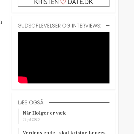
n
GUDSOPLEVELSER OG INTERVIEWS:
LÆS OGSÅ
Når Holger er væk
31. jul 2026
Verdens ende – skal kristne længes