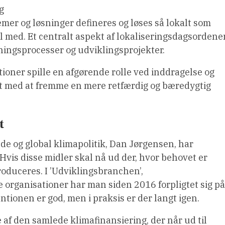
og
emer og løsninger defineres og løses så lokalt som
mål med. Et centralt aspekt af lokaliseringsdagsordene
ningsprocesser og udviklingsprojekter.
tioner spille en afgørende rolle ved inddragelse og
det med at fremme en mere retfærdig og bæredygtig
t
e og global klimapolitik, Dan Jørgensen, har
Hvis disse midler skal nå ud der, hvor behovet er
troduceres. I ’Udviklingsbranchen’,
e organisationer har man siden 2016 forpligtet sig på
ntionen er god, men i praksis er der langt igen.
 af den samlede klimafinansiering, der når ud til