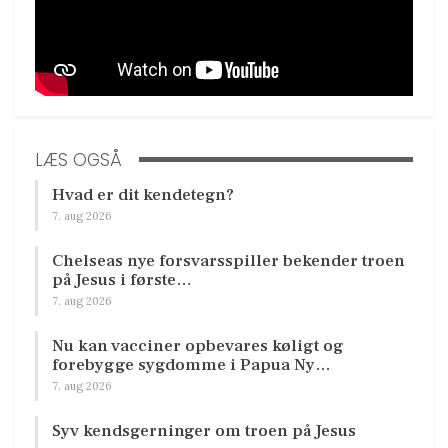
LÆS OGSÅ
Hvad er dit kendetegn?
7. aug 2026
Chelseas nye forsvarsspiller bekender troen
på Jesus i første…
7. aug 2026
Nu kan vacciner opbevares køligt og
forebygge sygdomme i Papua Ny…
7. aug 2026
Syv kendsgerninger om troen på Jesus