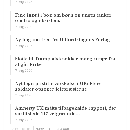
7. aug 2026
Fine input i bog om børn og unges tanker
om tro og eksistens
7. aug 2026
Ny bog om fred fra Udfordringens Forlag
7. aug 2026
Støtte til Trump afskrækker mange unge fra
at gå i kirke
7. aug 2026
Nyt tegn på stille vækkelse i UK: Flere
soldater opsøger feltpræsterne
7. aug 2026
Amnesty UK måtte tilbagekalde rapport, der
sortlistede 117 velgørende…
7. aug 2026
FORRIGE
NÆSTE
1 af 4.668