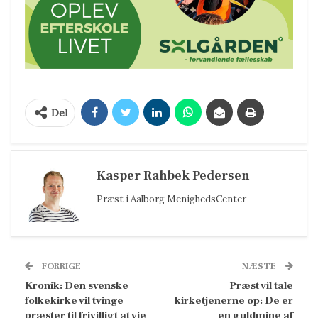
Del
Kasper Rahbek Pedersen
Præst i Aalborg MenighedsCenter
FORRIGE
NÆSTE
Kronik: Den svenske
Præst vil tale
folkekirke vil tvinge
kirketjenerne op: De er
præster til frivilligt at vie
en guldmine af