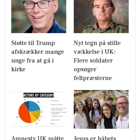
Støtte til Trump
Nyt tegn på stille
afskrækker mange
vækkelse i UK:
unge fra at gå i
Flere soldater
kirke
opsøger
feltpræsterne
Amnesty UK måtte
Jesus er håbets