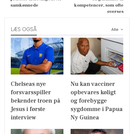
samkønnede
kompetencer, som ofte
overses
LÆS OGSÅ
Alle
Chelseas nye
Nu kan vacciner
forsvarsspiller
opbevares køligt
bekender troen på
og forebygge
Jesus i første
sygdomme i Papua
interview
Ny Guinea