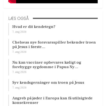
LÆS OGSÅ
Hvad er dit kendetegn?
7. aug 2026
Chelseas nye forsvarsspiller bekender troen
på Jesus i første…
7. aug 2026
Nu kan vacciner opbevares køligt og
forebygge sygdomme i Papua Ny…
7. aug 2026
Syv kendsgerninger om troen på Jesus
7. aug 2026
Angreb på jøder i Europa kan få utilsigtede
konsekvenser