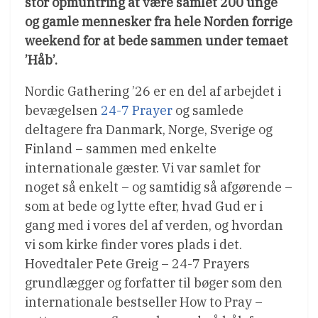
stor opmuntring at være samlet 200 unge
og gamle mennesker fra hele Norden forrige
weekend for at bede sammen under temaet
’Håb’.
Nordic Gathering ’26 er en del af arbejdet i
bevægelsen
24-7 Prayer
og samlede
deltagere fra Danmark, Norge, Sverige og
Finland – sammen med enkelte
internationale gæster. Vi var samlet for
noget så enkelt – og samtidig så afgørende –
som at bede og lytte efter, hvad Gud er i
gang med i vores del af verden, og hvordan
vi som kirke finder vores plads i det.
Hovedtaler Pete Greig – 24-7 Prayers
grundlægger og forfatter til bøger som den
internationale bestseller How to Pray –