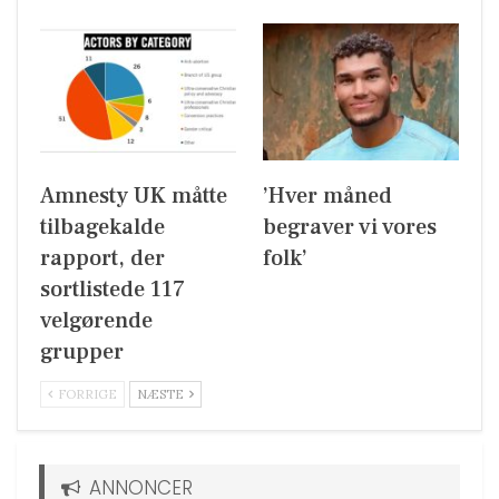
Amnesty UK måtte
’Hver måned
tilbagekalde
begraver vi vores
rapport, der
folk’
sortlistede 117
velgørende
grupper
FORRIGE
NÆSTE
ANNONCER