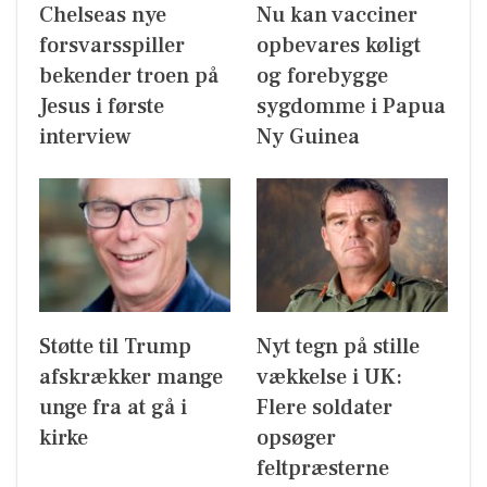
Chelseas nye
Nu kan vacciner
forsvarsspiller
opbevares køligt
bekender troen på
og forebygge
Jesus i første
sygdomme i Papua
interview
Ny Guinea
Støtte til Trump
Nyt tegn på stille
afskrækker mange
vækkelse i UK:
unge fra at gå i
Flere soldater
kirke
opsøger
feltpræsterne