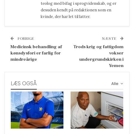
teolog med bifag i sprogvidenskab, og er
desuden kendt på redaktionen som en
kvinde, der har let til latter.
FORRIGE
NÆSTE
Medicinsk behandling af
Trods krig og fattigdom
kønsdysfori er farlig for
vokser
mindreårige
undergrundskirken i
Yemen
LÆS OGSÅ
Alle