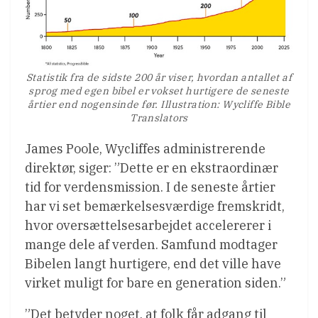
Statistik fra de sidste 200 år viser, hvordan antallet af
sprog med egen bibel er vokset hurtigere de seneste
årtier end nogensinde før. Illustration: Wycliffe Bible
Translators
James Poole, Wycliffes administrerende
direktør, siger: ”Dette er en ekstraordinær
tid for verdensmission. I de seneste årtier
har vi set bemærkelsesværdige fremskridt,
hvor oversættelsesarbejdet accelererer i
mange dele af verden. Samfund modtager
Bibelen langt hurtigere, end det ville have
virket muligt for bare en generation siden.”
”Det betyder noget, at folk får adgang til