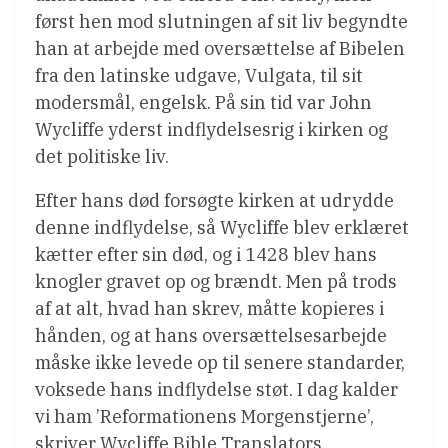
først hen mod slutningen af ​​sit liv begyndte
han at arbejde med oversættelse af Bibelen
fra den latinske udgave, Vulgata, til sit
modersmål, engelsk. På sin tid var John
Wycliffe yderst indflydelsesrig i kirken og
det politiske liv.
Efter hans død forsøgte kirken at udrydde
denne indflydelse, så Wycliffe blev erklæret
kætter efter sin død, og i 1428 blev hans
knogler gravet op og brændt. Men på trods
af at alt, hvad han skrev, måtte kopieres i
hånden, og at hans oversættelsesarbejde
måske ikke levede op til senere standarder,
voksede hans indflydelse støt. I dag kalder
vi ham ’Reformationens Morgenstjerne’,
skriver Wycliffe Bible Translators.