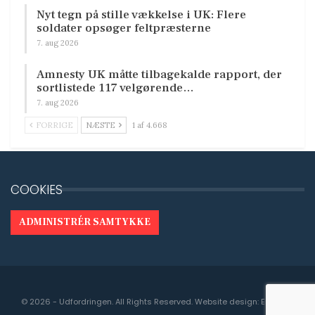
Nyt tegn på stille vækkelse i UK: Flere
soldater opsøger feltpræsterne
7. aug 2026
Amnesty UK måtte tilbagekalde rapport, der
sortlistede 117 velgørende…
7. aug 2026
FORRIGE
NÆSTE
1 af 4.668
COOKIES
ADMINISTRÉR SAMTYKKE
© 2026 - Udfordringen. All Rights Reserved.
Website design:
Engedal