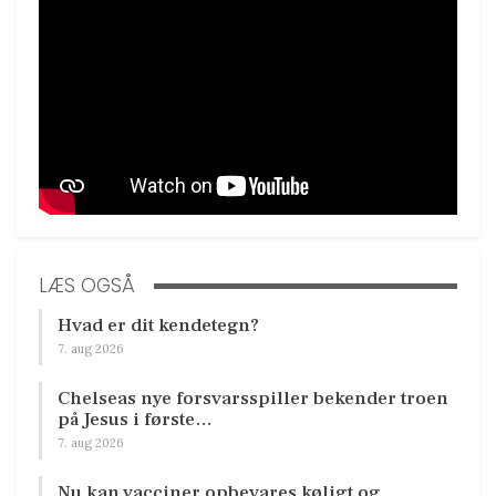
LÆS OGSÅ
Hvad er dit kendetegn?
7. aug 2026
Chelseas nye forsvarsspiller bekender troen
på Jesus i første…
7. aug 2026
Nu kan vacciner opbevares køligt og