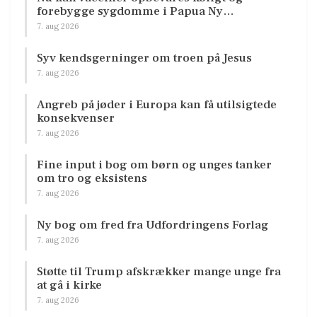
forebygge sygdomme i Papua Ny…
7. aug 2026
Syv kendsgerninger om troen på Jesus
7. aug 2026
Angreb på jøder i Europa kan få utilsigtede
konsekvenser
7. aug 2026
Fine input i bog om børn og unges tanker
om tro og eksistens
7. aug 2026
Ny bog om fred fra Udfordringens Forlag
7. aug 2026
Støtte til Trump afskrækker mange unge fra
at gå i kirke
7. aug 2026