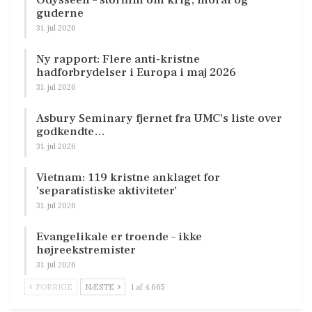
Odysseen – storfilm om krig, moral og
guderne
31. jul 2026
Ny rapport: Flere anti-kristne
hadforbrydelser i Europa i maj 2026
31. jul 2026
Asbury Seminary fjernet fra UMC’s liste over
godkendte…
31. jul 2026
Vietnam: 119 kristne anklaget for
’separatistiske aktiviteter’
31. jul 2026
Evangelikale er troende – ikke
højreekstremister
31. jul 2026
FORRIGE
NÆSTE
1 af 4.665