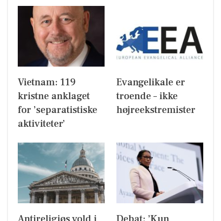
Vietnam: 119
Evangelikale er
kristne anklaget
troende – ikke
for ’separatistiske
højreekstremister
aktiviteter’
Antireligiøs vold i
Debat: ’Kun