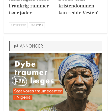
Frankrig rammer
kristendommen
især jøder
kan redde Vesten’
FORRIGE
NÆSTE
ANNONCER