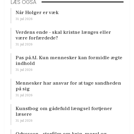
LÆS OGSÅ
Når Holger er væk
31. jul 2026
Verdens ende – skal kristne længes eller
være forfærdede?
31. jul 2026
Pas på AI. Kun mennesker kan formidle ægte
indhold
31. jul 2026
Mennesker har ansvar for at tage sandheden
på sig
31. jul 2026
Kunstbog om gådefuld længsel fortjener
læsere
31. jul 2026