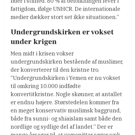
lider i stilhed. 80 % af befolkningen lever i
fattigdom, ifølge UNHCR. De internationale
medier dækker stort set ikke situationen.”
Undergrundskirken er vokset
under krigen
Men midt i krisen vokser
undergrundskirken bestående af muslimer,
der konverterer til den kristne tro.
“Undergrundskirken i Yemen er nu vokset
til omkring 10.000 indfødte
konvertitkristne. Nogle skønner, at antallet
er endnu højere. Størstedelen kommer fra
en meget konservativ muslimsk baggrund,
både fra sunni- og shiaislam samt både den
nordlige og sydlige del af landet.” Der er
mange årsager til, at yemenitter søger væk