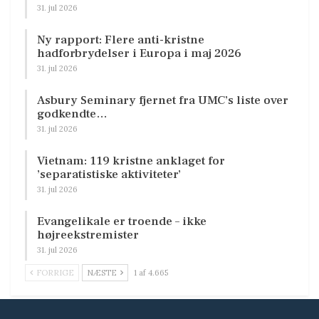
31. jul 2026
Ny rapport: Flere anti-kristne
hadforbrydelser i Europa i maj 2026
31. jul 2026
Asbury Seminary fjernet fra UMC’s liste over
godkendte…
31. jul 2026
Vietnam: 119 kristne anklaget for
’separatistiske aktiviteter’
31. jul 2026
Evangelikale er troende – ikke
højreekstremister
31. jul 2026
FORRIGE
NÆSTE
1 af 4.665