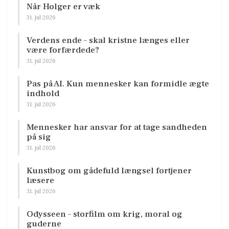
Når Holger er væk
31. jul 2026
Verdens ende – skal kristne længes eller
være forfærdede?
31. jul 2026
Pas på AI. Kun mennesker kan formidle ægte
indhold
31. jul 2026
Mennesker har ansvar for at tage sandheden
på sig
31. jul 2026
Kunstbog om gådefuld længsel fortjener
læsere
31. jul 2026
Odysseen – storfilm om krig, moral og
guderne