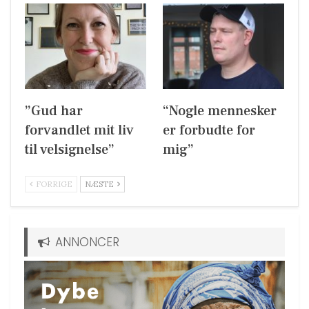
”Gud har
“Nogle mennesker
forvandlet mit liv
er forbudte for
til velsignelse”
mig”
FORRIGE
NÆSTE
ANNONCER