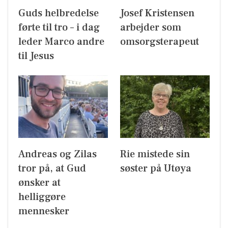
Guds helbredelse
Josef Kristensen
førte til tro – i dag
arbejder som
leder Marco andre
omsorgsterapeut
til Jesus
Andreas og Zilas
Rie mistede sin
tror på, at Gud
søster på Utøya
ønsker at
helliggøre
mennesker