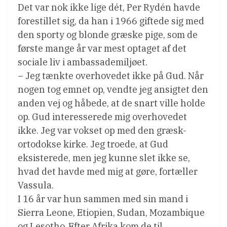
Det var nok ikke lige dét, Per Rydén havde
forestillet sig, da han i 1966 giftede sig med
den sporty og blonde græske pige, som de
første mange år var mest optaget af det
sociale liv i ambassademiljøet.
– Jeg tænkte overhovedet ikke på Gud. Når
nogen tog emnet op, vendte jeg ansigtet den
anden vej og håbede, at de snart ville holde
op. Gud interesserede mig overhovedet
ikke. Jeg var vokset op med den græsk-
ortodokse kirke. Jeg troede, at Gud
eksisterede, men jeg kunne slet ikke se,
hvad det havde med mig at gøre, fortæller
Vassula.
I 16 år var hun sammen med sin mand i
Sierra Leone, Etiopien, Sudan, Mozambique
og Lesotho. Efter Afrika kom de til