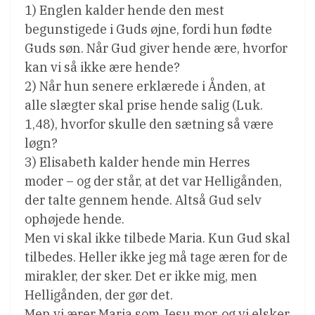
1) Englen kalder hende den mest
begunstigede i Guds øjne, fordi hun fødte
Guds søn. Når Gud giver hende ære, hvorfor
kan vi så ikke ære hende?
2) Når hun senere erklærede i Ånden, at
alle slægter skal prise hende salig (Luk.
1,48), hvorfor skulle den sætning så være
løgn?
3) Elisabeth kalder hende min Herres
moder – og der står, at det var Helligånden,
der talte gennem hende. Altså Gud selv
ophøjede hende.
Men vi skal ikke tilbede Maria. Kun Gud skal
tilbedes. Heller ikke jeg må tage æren for de
mirakler, der sker. Det er ikke mig, men
Helligånden, der gør det.
Men vi ærer Maria som Jesu mor, og vi elsker