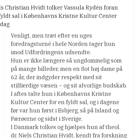
ls Christian Hvidt tolker Vassula Rydén foran
fyldt sal i Københavns Kristne Kultur Center
dag
Venligt, men træt efter en uges
foredragsturné i hele Norden tager hun
imod Udfordringens udsendte.
Hun er ikke længere så ungdommelig som
på mange billeder, men en flot høj dame på
62 år, der indgyder respekt med sit
stilfærdige væsen – og sit alvorlige budskab.
I aftes talte hun i Københavns Kristne
Kultur Center for en fyldt sal, og i dagene
før var hun først i Esbjerg, så på Island og
Færøerne og sidst i Sverige.
I Danmark tolkes og hjælpes hun af theol.
dr. Niels Christian Hvidt, kendt fra forskning