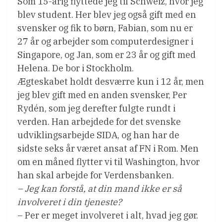
Som 15-årig flyttede jeg til Schweiz, hvor jeg
blev student. Her blev jeg også gift med en
svensker og fik to børn, Fabian, som nu er
27 år og arbejder som computerdesigner i
Singapore, og Jan, som er 23 år og gift med
Helena. De bor i Stockholm.
Ægteskabet holdt desværre kun i 12 år, men
jeg blev gift med en anden svensker, Per
Rydén, som jeg derefter fulgte rundt i
verden. Han arbejdede for det svenske
udviklingsarbejde SIDA, og han har de
sidste seks år været ansat af FN i Rom. Men
om en måned flytter vi til Washington, hvor
han skal arbejde for Verdensbanken.
– Jeg kan forstå, at din mand ikke er så
involveret i din tjeneste?
– Per er meget involveret i alt, hvad jeg gør.